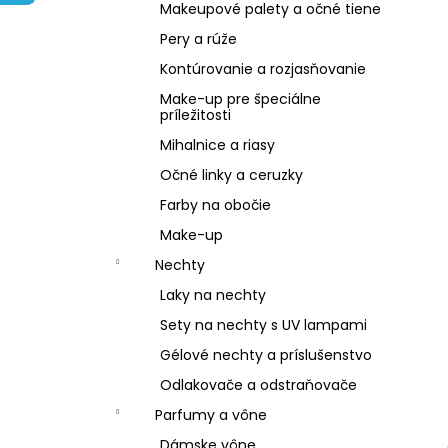
NZ DERMOCOSMETICS KRÉM PROTI
Makeupové palety a očné tiene
PIGMENTOVÝM ŠKVRNÁM –
DERMOKOZMETICKÝ KRÉM NA
Pery a rúže
ZJEDNOTENIE TÓNU PLETI
Kontúrovanie a rozjasňovanie
€10,79
Make-up pre špeciálne
príležitosti
Mihalnice a riasy
Očné linky a ceruzky
Farby na obočie
Make-up
Nechty
Laky na nechty
Sety na nechty s UV lampami
Gélové nechty a príslušenstvo
Odlakovače a odstraňovače
Parfumy a vône
Dámske vône