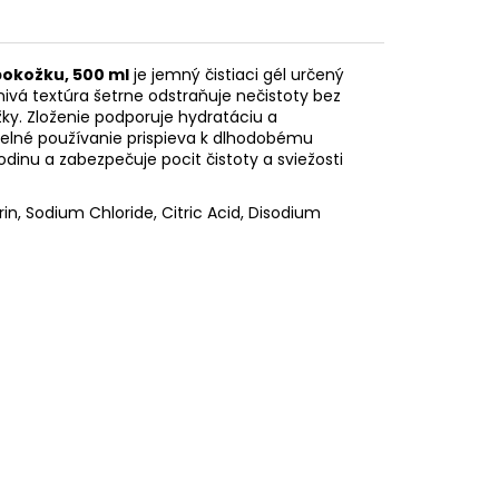
okožku, 500 ml
je jemný čistiaci gél určený
nivá textúra šetrne odstraňuje nečistoty bez
y. Zloženie podporuje hydratáciu a
delné používanie prispieva k dlhodobému
dinu a zabezpečuje pocit čistoty a sviežosti
in, Sodium Chloride, Citric Acid, Disodium