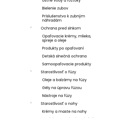
Ústne vody a roztoky
Bielenie zubov
Príslušenstvo k zubným
náhradám
Ochrana pred slnkom
Opaľovacie krémy, mlieka,
spreje a oleje
Produkty po opaľovaní
Detská slnečná ochrana
Samoopaľovacie produkty
Starostlivosť o fúzy
Oleje a balzámy na fúzy
Gély na úpravu fúzou
Nástroje na fúzy
Starostlivosť o nohy
Krémy a maste na nohy