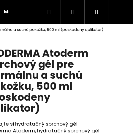
Hľadať
Prihlásenie
Nákupný
Moja objednávka
RADY A INŠPIRÁCIE
málnu a suchú pokožku, 500 ml (poskodeny aplikator)
košík
ODERMA Atoderm
rchový gél pre
rmálnu a suchú
kožku, 500 ml
oskodeny
likator)
Nasledujúce
jte si hydratačný sprchový gél
erma Atoderm, hydratačný sprchový gél