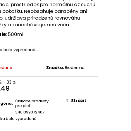
 VITAMIN CODE, RAW
tiaci prostriedok pre normálnu až suchú
VEGETARIÁNSKYCH
vú pokožku. Neobsahuje parabény ani
o, udržiava prirodzenú rovnováhu
1
žky a zanecháva jemnú vôňu.
nie
: 500ml
ka bola vypredaná…
edané
Značka:
Bioderma
2
–33 %
,49
otková
:
Strážiť
Čistiace produkty
gória
:
pre pleť
3401399372407
žka bola vypredaná…