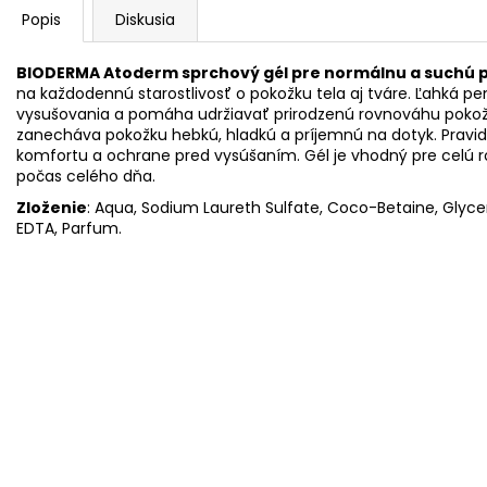
Popis
Diskusia
BIODERMA Atoderm sprchový gél pre normálnu a suchú p
na každodennú starostlivosť o pokožku tela aj tváre. Ľahká pe
vysušovania a pomáha udržiavať prirodzenú rovnováhu pokožk
zanecháva pokožku hebkú, hladkú a príjemnú na dotyk. Pravi
komfortu a ochrane pred vysúšaním. Gél je vhodný pre celú ro
počas celého dňa.
Zloženie
: Aqua, Sodium Laureth Sulfate, Coco-Betaine, Glycer
EDTA, Parfum.