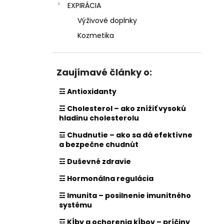
EXPIRÁCIA
Výživové doplnky
Kozmetika
Zaujímavé články o:
☲ Antioxidanty
☲ Cholesterol – ako znížiť vysokú
hladinu cholesterolu
☲ Chudnutie – ako sa dá efektívne
a bezpečne chudnút
☲ Duševné zdravie
☲ Hormonálna regulácia
☲ Imunita – posilnenie imunitného
systému
☲ Kĺby a ochorenia kĺbov – príčiny