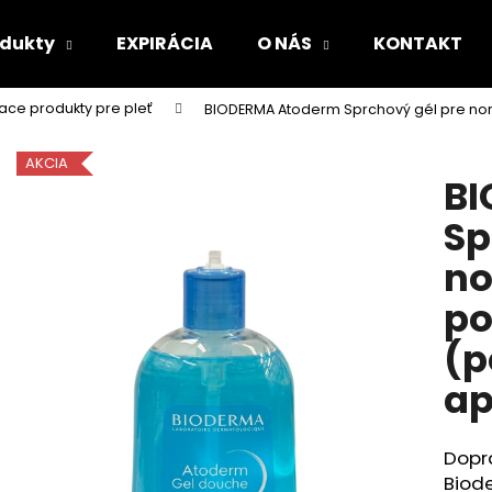
odukty
EXPIRÁCIA
O NÁS
KONTAKT
iace produkty pre pleť
BIODERMA Atoderm Sprchový gél pre nor
Čo potrebujete nájsť?
AKCIA
BI
HĽADAŤ
Sp
no
Odporúčame
po
(p
ap
Dopra
Biod