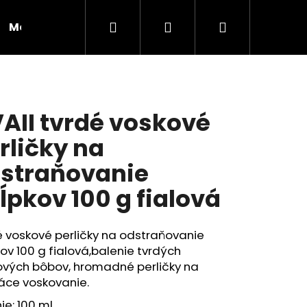
Hľadať
Prihlásenie
Nákupný
Moja objednávka
RADY A INŠPIRÁCIE
košík
AII tvrdé voskové
rličky na
straňovanie
ĺpkov 100 g fialová
 voskové perličky na odstraňovanie
ov 100 g fialová,balenie tvrdých
ových bôbov, hromadné perličky na
Nasledujúce
ce voskovanie.
ie: 100 ml