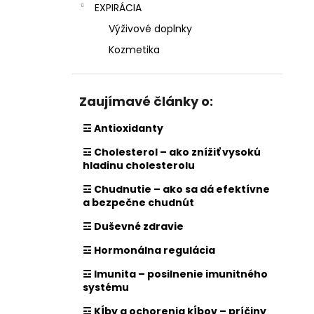
EXPIRÁCIA
Výživové doplnky
Kozmetika
Zaujímavé články o:
☲ Antioxidanty
☲ Cholesterol – ako znížiť vysokú
hladinu cholesterolu
☲ Chudnutie – ako sa dá efektívne
a bezpečne chudnút
☲ Duševné zdravie
☲ Hormonálna regulácia
☲ Imunita – posilnenie imunitného
systému
☲ Kĺby a ochorenia kĺbov – príčiny