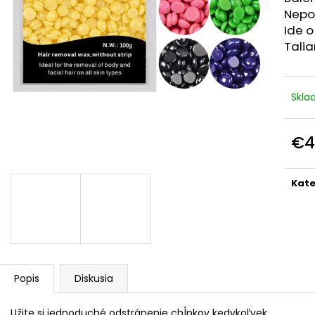
BLOOM ROBBINS GLOWY SKIN
GARDEN OF LIFE
Nepou
COLLAGEN GUMMIES 20 TABLIET /
PRENATAL, 90 
EXP.2/26
KAPSÚL
Ide o
Talia
€4,99
€2,99
Pôvodne:
€24,95
Pôvodne:
€40,6
Skl
€4
Jedn
cena
Kate
Popis
Diskusia
Užite si jednoduché odstránenie chĺpkov kedykoľvek.