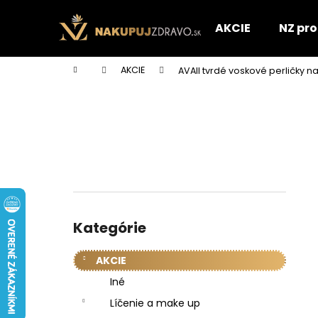
K
Prejsť
na
o
AKCIE
NZ pr
obsah
Späť
Späť
š
do
do
í
Domov
AKCIE
AVAII tvrdé voskové perličky n
k
obchodu
obchodu
B
o
č
n
ý
p
a
Preskočiť
n
kategórie
Kategórie
e
l
AKCIE
Iné
Líčenie a make up