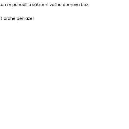
oskom v pohodlí a súkromí vášho domova bez
ť drahé peniaze!