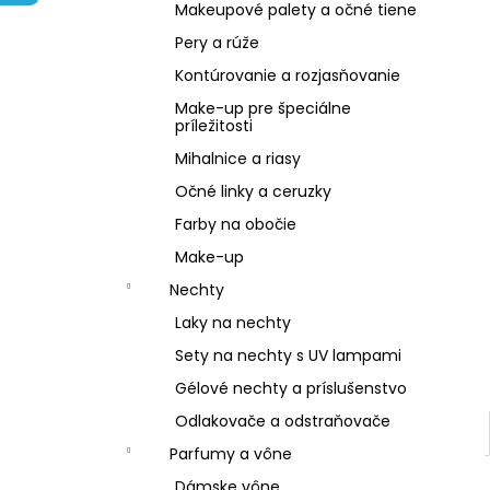
NZ DERMOCOSMETICS KRÉM PROTI
Makeupové palety a očné tiene
PIGMENTOVÝM ŠKVRNÁM –
DERMOKOZMETICKÝ KRÉM NA
Pery a rúže
ZJEDNOTENIE TÓNU PLETI
Kontúrovanie a rozjasňovanie
€10,79
Make-up pre špeciálne
príležitosti
Mihalnice a riasy
Očné linky a ceruzky
Farby na obočie
Make-up
Nechty
Laky na nechty
Sety na nechty s UV lampami
Gélové nechty a príslušenstvo
Odlakovače a odstraňovače
Parfumy a vône
Dámske vône