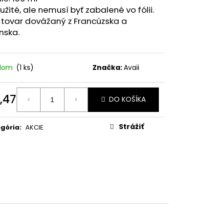
 VITAMIN CODE, RAW
žité, ale nemusí byť zabalené vo fólii.
VEGETARIÁNSKYCH
 tovar dovážaný z Francúzska a
nska.
1
adom
(1 ks)
Značka:
Avaii
,47
DO KOŠÍKA
otková
:
Strážiť
gória
:
AKCIE