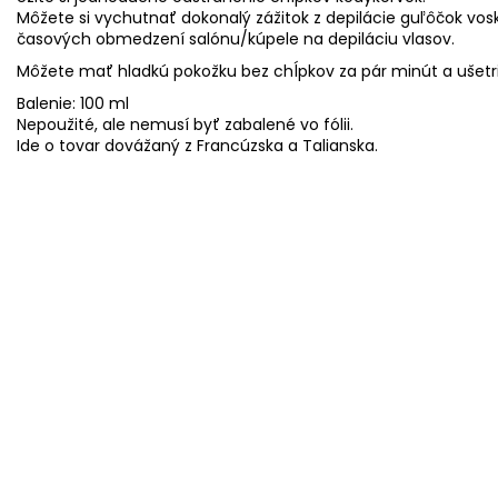
Môžete si vychutnať dokonalý zážitok z depilácie guľôčok v
časových obmedzení salónu/kúpele na depiláciu vlasov.
Môžete mať hladkú pokožku bez chĺpkov za pár minút a ušetri
Balenie: 100 ml
Nepoužité, ale nemusí byť zabalené vo fólii.
Ide o tovar dovážaný z Francúzska a Talianska.