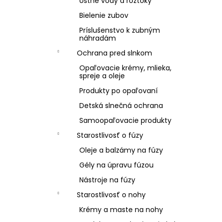
Ústne vody a roztoky
Bielenie zubov
Príslušenstvo k zubným
náhradám
Ochrana pred slnkom
Opaľovacie krémy, mlieka,
spreje a oleje
Produkty po opaľovaní
Detská slnečná ochrana
Samoopaľovacie produkty
Starostlivosť o fúzy
Oleje a balzámy na fúzy
Gély na úpravu fúzou
Nástroje na fúzy
Starostlivosť o nohy
Krémy a maste na nohy