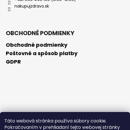
č
nakupujzdravo.sk
a
m
e
OBCHODNÉ PODMIENKY
GOLDWELL
DUALSENSES
Obchodné podmienky
RICH
REPAIR
Poštovné a spôsob platby
BEZOPLACHOVÉ
GDPR
SÉRUM
100ML
(POŠKODENÝ
APLIKÁTOR)
€8,10
Pôvodne:
€13,50
Táto webová stránka používa súbory cookie.
Pokračovaním v prehliadaní tejto webovej stránky