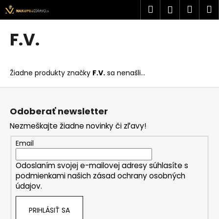
K
Prejsť
Hľadať
Náku
M
Prihlásen
na
o
obsah
Späť
Späť
košík
š
F.V.
í
Č
k
o
Žiadne produkty značky
F.V.
sa nenašli...
p
o
Z
t
á
Odoberať newsletter
r
p
Nezmeškajte žiadne novinky či zľavy!
e
ä
b
t
Email
u
i
j
Odoslaním svojej e-mailovej adresy súhlasíte s
e
podmienkami našich zásad ochrany osobných
e
údajov.
t
e
PRIHLÁSIŤ SA
n