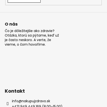
á
j
s
ť
O nás
?
Čo je dôležitejšie ako zdravie?
Otázka, ktorú sa pýtame, keď už
je často neskoro. A verte, že
vieme, o čom hovoříme.
HĽADAŤ
O
d
p
Kontakt
o
r
info
@
nakupujzdravo.sk
ú
+421 949 449 169 (8.00–15.00)