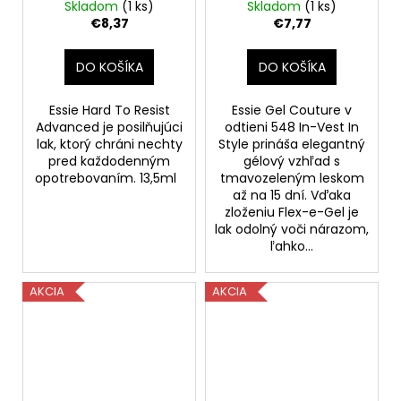
advanced, 13,5 ml
Vest In Style, 13,5 ml
Skladom
(1 ks)
Skladom
(1 ks)
€8,37
€7,77
DO KOŠÍKA
DO KOŠÍKA
Essie Hard To Resist
Essie Gel Couture v
Advanced je posilňujúci
odtieni 548 In-Vest In
lak, ktorý chráni nechty
Style prináša elegantný
pred každodenným
gélový vzhľad s
opotrebovaním. 13,5ml
tmavozeleným leskom
až na 15 dní. Vďaka
zloženiu Flex-e-Gel je
lak odolný voči nárazom,
ľahko...
AKCIA
AKCIA