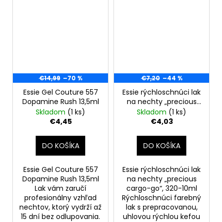
€14,99
–70 %
€7,20
–44 %
Essie Gel Couture 557
Essie rýchloschnúci lak
Dopamine Rush 13,5ml
na nechty „precious
cargo-go“, 320-10ml
Skladom
(1 ks)
Skladom
(1 ks)
€4,45
€4,03
DO KOŠÍKA
DO KOŠÍKA
Essie Gel Couture 557
Essie rýchloschnúci lak
Dopamine Rush 13,5ml
na nechty „precious
Lak vám zaručí
cargo-go“, 320-10ml
profesionálny vzhľad
Rýchloschnúci farebný
nechtov, ktorý vydrží až
lak s prepracovanou,
15 dní bez odlupovania.
uhlovou rýchlou kefou