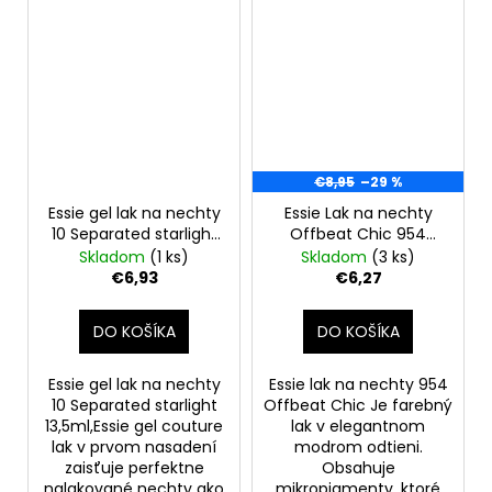
€8,95
–29 %
Essie gel lak na nechty
Essie Lak na nechty
10 Separated starlight
Offbeat Chic 954
13,5ml
modrý, 13,5 ml
Skladom
(1 ks)
Skladom
(3 ks)
€6,93
€6,27
DO KOŠÍKA
DO KOŠÍKA
Essie gel lak na nechty
Essie lak na nechty 954
10 Separated starlight
Offbeat Chic Je farebný
13,5ml,Essie gel couture
lak v elegantnom
lak v prvom nasadení
modrom odtieni.
zaisťuje perfektne
Obsahuje
nalakované nechty ako
mikropigmenty, ktoré