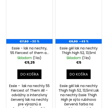
€7,50
–30 %
€9,90
–49 %
Essie - lak na nechty,
Essie gél lak na nechty
55 Fiercest of them all,
Thigh high 52, 13,5ml
13,5 ml
Skladom
(1 ks)
Skladom
(1 ks)
€5,25
€5
DO KOŠÍKA
DO KOŠÍKA
Essie - lak na nechty 55
Essie gél lak na nechty
Fiercest of Them All –
Thigh high 52, 13,5ml Lak
odvážny a intenzívny
na nechty Essie Thigh
červený lak na nechty
High je sýto rubínovo
pre výraznú a
červená farba na