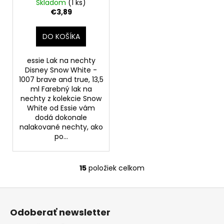
1007 brave and true,
Skladom
(1 ks)
13,5 ml
€3,89
DO KOŠÍKA
essie Lak na nechty
Disney Snow White -
1007 brave and true, 13,5
ml Farebný lak na
nechty z kolekcie Snow
White od Essie vám
dodá dokonale
nalakované nechty, ako
po...
15
položiek celkom
O
v
Z
l
á
á
Odoberať newsletter
d
p