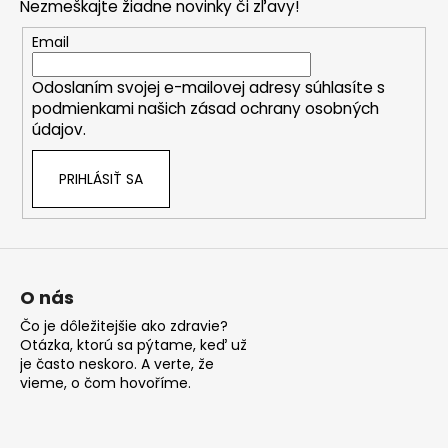
a
Nezmeškajte žiadne novinky či zľavy!
ä
c
t
Email
i
i
e
Odoslaním svojej e-mailovej adresy súhlasíte s
e
p
podmienkami našich zásad ochrany osobných
r
údajov.
v
k
PRIHLÁSIŤ SA
y
v
ý
p
i
s
O nás
u
Čo je dôležitejšie ako zdravie?
Otázka, ktorú sa pýtame, keď už
je často neskoro. A verte, že
vieme, o čom hovoříme.