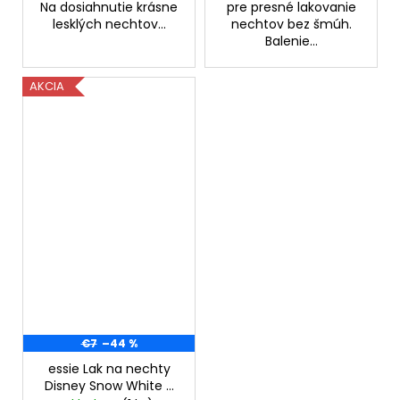
Na dosiahnutie krásne
pre presné lakovanie
lesklých nechtov...
nechtov bez šmúh.
Balenie...
AKCIA
€7
–44 %
essie Lak na nechty
Disney Snow White -