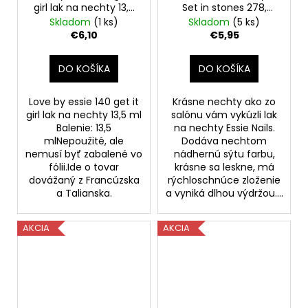
girl lak na nechty 13,5
Set in stones 278,
ml
13,5ml
Skladom
(1 ks)
Skladom
(5 ks)
€6,10
€5,95
DO KOŠÍKA
DO KOŠÍKA
Love by essie 140 get it
Krásne nechty ako zo
girl lak na nechty 13,5 ml
salónu vám vykúzli lak
Balenie: 13,5
na nechty Essie Nails.
mlNepoužité, ale
Dodáva nechtom
nemusí byť zabalené vo
nádhernú sýtu farbu,
fólii.Ide o tovar
krásne sa leskne, má
dovážaný z Francúzska
rýchloschnúce zloženie
a Talianska.
a vyniká dlhou výdržou....
AKCIA
AKCIA