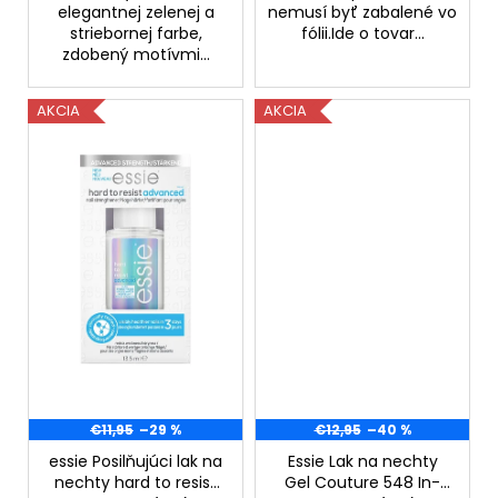
č
elegantnej zelenej a
nemusí byť zabalené vo
a
striebornej farbe,
fólii.Ide o tovar...
m
zdobený motívmi...
e
AKCIA
AKCIA
SUŠENÝ
DRVENÝ
PESTREC
MARIÁNSKY
€7,89
€11,95
–29 %
€12,95
–40 %
essie Posilňujúci lak na
Essie Lak na nechty
nechty hard to resist
Gel Couture 548 In-