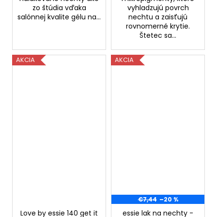
zo štúdia vďaka
vyhladzujú povrch
salónnej kvalite gélu na...
nechtu a zaisťujú
rovnomerné krytie.
Štetec sa...
AKCIA
AKCIA
€7,44
–20 %
Love by essie 140 get it
essie lak na nechty -