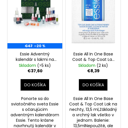
o
r
á
d
o
j
u
d
s
k
u
ť
t
k
?
o
t
€47
–20 %
v
o
Essie Adventný
Essie All In One Base
v
kalendár s lakmi na
Coat & Top Coat Lak
nechty a produktmi
na nechty, 13,5 ml
Skladom
(>5 ks)
Skladom
(2 ks)
HĽADAŤ
na starostlivosť o
€37,60
€8,39
nechty, 24 dvierok
DO KOŠÍKA
DO KOŠÍKA
O
d
Ponorte sa do
Essie All In One Base
p
sviatočného sveta Essie
Coat & Top Coat Lak na
o
s očarujúcim
nechty, 13,5 ml,Základný
adventným kalendárom
a vrchný lak všetko v
r
Essie. Tento krásne
jednom. Balenie:
ú
navrhnutý kalendár v
13,5mlNepoužité, ale