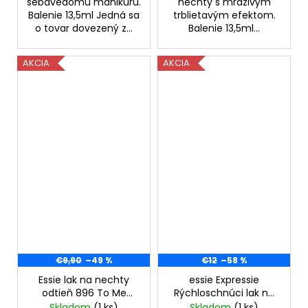
sebavedomú manikúru.
nechty s mrazivým
Balenie 13,5ml Jedná sa
trblietavým efektom.
o tovar dovezený z...
Balenie 13,5ml...
AKCIA
AKCIA
€9,90
–49 %
€12
–58 %
Essie lak na nechty
essie Expressie
odtieň 896 To Me
Rýchloschnúci lak na
From Me 13,5ml
nechty 565 Main
Skladom
(1 ks)
Skladom
(1 ks)