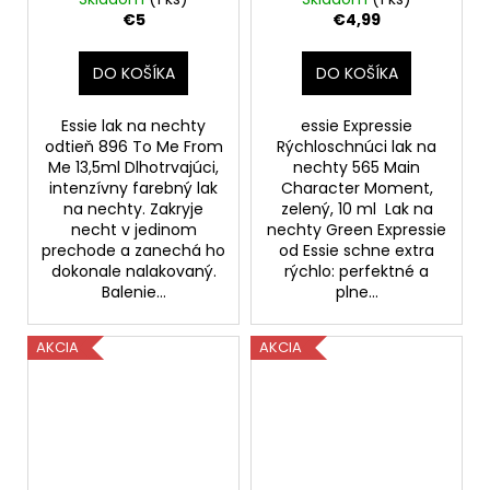
Character Moment,
€5
€4,99
zelený, 10 ml
DO KOŠÍKA
DO KOŠÍKA
Essie lak na nechty
essie Expressie
odtieň 896 To Me From
Rýchloschnúci lak na
Me 13,5ml Dlhotrvajúci,
nechty 565 Main
intenzívny farebný lak
Character Moment,
na nechty. Zakryje
zelený, 10 ml Lak na
necht v jedinom
nechty Green Expressie
prechode a zanechá ho
od Essie schne extra
dokonale nalakovaný.
rýchlo: perfektné a
Balenie...
plne...
AKCIA
AKCIA