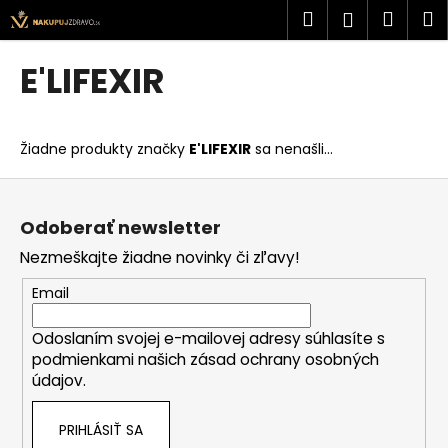
K
Prejsť
Hľadať
Náku
M
Prihlásen
na
o
obsah
Späť
Späť
košík
š
E'LIFEXIR
í
Č
k
o
Žiadne produkty značky
E'LIFEXIR
sa nenašli...
p
o
Z
t
á
Odoberať newsletter
r
p
Nezmeškajte žiadne novinky či zľavy!
e
ä
b
t
Email
u
i
j
Odoslaním svojej e-mailovej adresy súhlasíte s
e
podmienkami našich zásad ochrany osobných
e
údajov.
t
e
PRIHLÁSIŤ SA
n