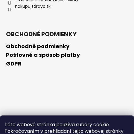
č
nakupujzdravo.sk
a
m
e
OBCHODNÉ PODMIENKY
NZ
DERMOCOSMETICS
Obchodné podmienky
ROSACEA
–
Poštovné a spôsob platby
DERMOKOZMETICKÝ
GDPR
KRÉM
NA
REDUKCIU
ZAČERVENANIA
A
POSILNENIE
CIEVOK
€9,99
Táto webová stránka používa súbory cookie.
Pokračovaním v prehliadaní tejto webovej stránky