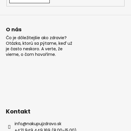
á
j
s
ť
O nás
?
Čo je dôležitejšie ako zdravie?
Otázka, ktorú sa pýtame, keď už
je často neskoro. A verte, že
vieme, o čom hovoříme.
HĽADAŤ
O
d
p
Kontakt
o
r
info
@
nakupujzdravo.sk
ú
+421 949 449 169 (8.00–15.00)