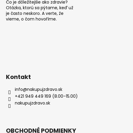
Čo je dôležitejšie ako zdravie?
Otázka, ktorú sa pýtame, keď už
je často neskoro. A verte, že
vieme, o čom hovoříme.
Kontakt
info
@
nakupujzdravo.sk
+421 949 449 169 (8.00–15.00)
nakupujzdravo.sk
OBCHODNÉ PODMIENKY