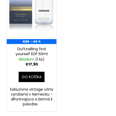
o
r
á
d
o
j
u
d
s
k
u
ť
t
k
?
o
t
€35
–48 %
v
o
Duftzwilling find
v
yourself EDP 50ml
Skladom
(1 ks)
HĽADAŤ
€17,90
DO KOŠÍKA
O
d
Exkluzívna vintage vôňa
p
vyrobená v Nemecku -
o
dlhotrvajúca a šetrná k
pokožke.
r
ú