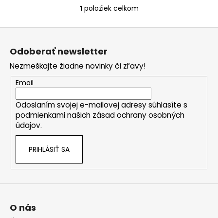
č
1
položiek celkom
a
O
m
v
Z
e
l
á
á
Odoberať newsletter
d
p
SOLGAR
a
Nezmeškajte žiadne novinky či zľavy!
ä
CELOSPEKTRÁLNY
c
KURKUMÍN
t
Email
i
90
i
KAPSÚL
e
Odoslaním svojej e-mailovej adresy súhlasíte s
e
p
€26,90
podmienkami našich zásad ochrany osobných
Pôvodne:
r
€79,90
údajov.
v
k
PRIHLÁSIŤ SA
y
v
ý
p
i
s
O nás
u