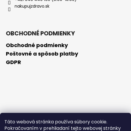
č
nakupujzdravo.sk
a
m
e
OBCHODNÉ PODMIENKY
NEUTRO
ROBERTS
Obchodné podmienky
BEAUTY
TELOVÁ
Poštovné a spôsob platby
PENA
GDPR
DO
KÚPEĽA
UPOKOJUJÚCA
600
ML
€4,60
Pôvodne:
€6,59
Táto webová stránka používa súbory cookie.
Pokračovaním v prehliadaní tejto webovej stránky