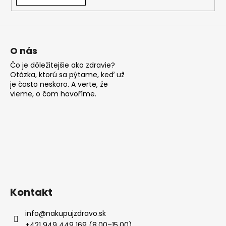
á
j
s
ť
O nás
?
Čo je dôležitejšie ako zdravie?
Otázka, ktorú sa pýtame, keď už
je často neskoro. A verte, že
vieme, o čom hovoříme.
HĽADAŤ
O
d
p
Kontakt
o
r
info
@
nakupujzdravo.sk
ú
+421 949 449 169 (8.00–15.00)