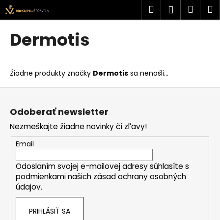
K
Prejsť
Hľadať
Náku
M
Prihlásen
na
o
obsah
Späť
Späť
košík
š
Dermotis
í
Č
k
o
Žiadne produkty značky
Dermotis
sa nenašli...
p
o
Z
t
á
Odoberať newsletter
r
p
Nezmeškajte žiadne novinky či zľavy!
e
ä
b
t
Email
u
i
j
Odoslaním svojej e-mailovej adresy súhlasíte s
e
podmienkami našich zásad ochrany osobných
e
údajov.
t
e
PRIHLÁSIŤ SA
n