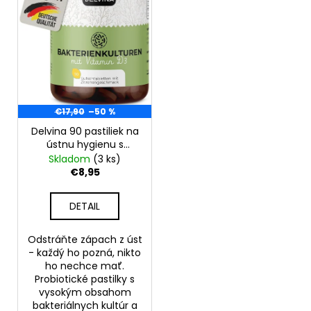
o
r
á
d
o
j
u
d
s
k
u
ť
t
k
?
o
t
€17,90
–50 %
v
o
Delvina 90 pastiliek na
v
ústnu hygienu s
vitamínom D3,
Skladom
(3 ks)
HĽADAŤ
citrónová aróma
€8,95
DETAIL
O
d
Odstráňte zápach z úst
p
- každý ho pozná, nikto
o
ho nechce mať.
Probiotické pastilky s
r
vysokým obsahom
ú
bakteriálnych kultúr a