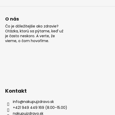
ý
p
i
s
O nás
u
Čo je dôležitejšie ako zdravie?
Otázka, ktorú sa pýtame, keď už
je často neskoro. A verte, že
vieme, o čom hovoříme.
Kontakt
info
@
nakupujzdravo.sk
+421 949 449 169 (8.00–15.00)
nakupujzdravo.sk