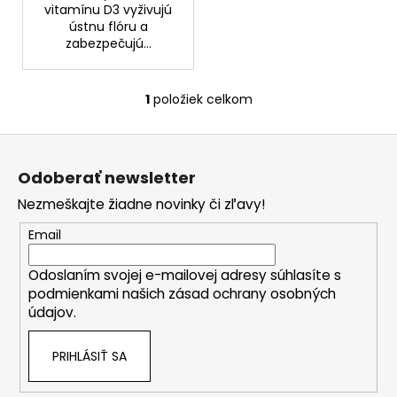
č
vitamínu D3 vyživujú
a
ústnu flóru a
m
zabezpečujú...
e
1
položiek celkom
O
FRUDIA
v
AVOCADO
Z
RELIEF
l
MASK
á
á
–
Odoberať newsletter
d
p
PLÁTENNÁ
a
MASKA
Nezmeškajte žiadne novinky či zľavy!
ä
NA
c
t
OBNOVU
Email
i
KOŽNEJ
i
e
BARIÉRY
Odoslaním svojej e-mailovej adresy súhlasíte s
e
A
p
UPOKOJENIE
podmienkami našich zásad ochrany osobných
r
PLETI,
údajov.
v
20
ML
k
PRIHLÁSIŤ SA
y
€0,50
Pôvodne:
v
€2,20