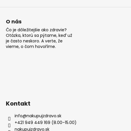
ý
p
i
s
O nás
u
Čo je dôležitejšie ako zdravie?
Otázka, ktorú sa pýtame, keď už
je často neskoro. A verte, že
vieme, o čom hovoříme.
Kontakt
info
@
nakupujzdravo.sk
+421 949 449 169 (8.00–15.00)
nakupujzdravo.sk