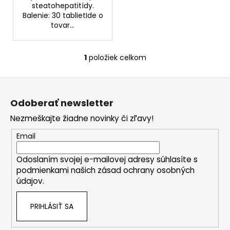
č
steatohepatitídy.
a
Balenie: 30 tablietIde o
m
tovar...
e
1
položiek celkom
O
BIODERMA
v
PHOTODERM
Z
AFTER
l
SUN,
á
á
200
Odoberať newsletter
d
p
ML
a
Nezmeškajte žiadne novinky či zľavy!
ä
€2,77
c
Pôvodne:
t
Email
i
€15,90
i
e
Odoslaním svojej e-mailovej adresy súhlasíte s
e
p
podmienkami našich zásad ochrany osobných
r
údajov.
v
k
PRIHLÁSIŤ SA
y
v