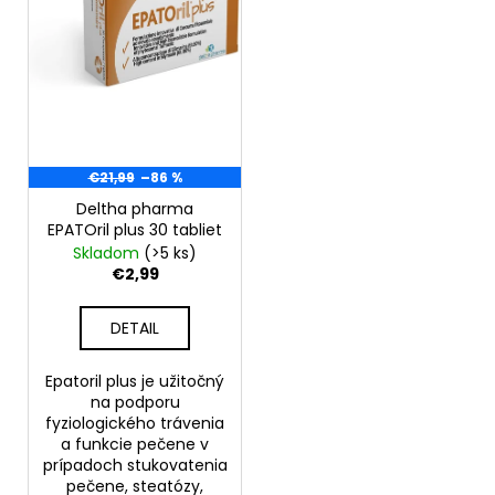
o
r
á
d
o
j
u
d
s
k
u
ť
t
k
?
o
t
€21,99
–86 %
v
o
Deltha pharma
v
EPATOril plus 30 tabliet
Skladom
(>5 ks)
HĽADAŤ
€2,99
DETAIL
O
d
Epatoril plus je užitočný
p
na podporu
o
fyziologického trávenia
a funkcie pečene v
r
prípadoch stukovatenia
ú
pečene, steatózy,