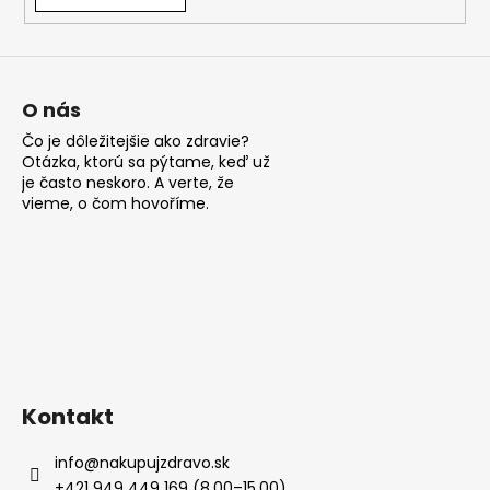
á
j
s
ť
O nás
?
Čo je dôležitejšie ako zdravie?
Otázka, ktorú sa pýtame, keď už
je často neskoro. A verte, že
vieme, o čom hovoříme.
HĽADAŤ
O
d
p
Kontakt
o
r
info
@
nakupujzdravo.sk
ú
+421 949 449 169 (8.00–15.00)