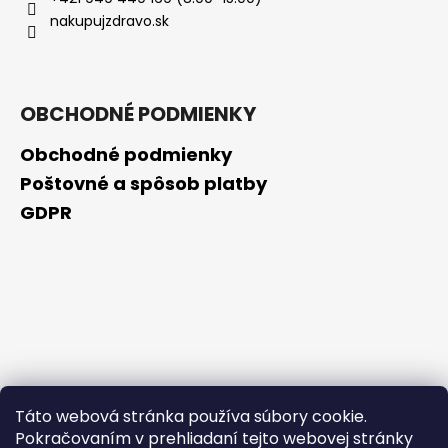
č
nakupujzdravo.sk
a
m
e
OBCHODNÉ PODMIENKY
VENIRA
VLASY,
Obchodné podmienky
NECHTY
A
Poštovné a spôsob platby
PLEŤ
GDPR
VO
FORME
SRDIEČOK
PRÍCHUŤ
MARHUĽA
120
TABLIET
€2
Pôvodne:
€20
Táto webová stránka používa súbory cookie.
Pokračovaním v prehliadaní tejto webovej stránky