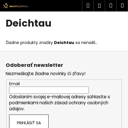
K
Prejsť
Hľadať
Náku
M
Prihlásen
na
o
obsah
Späť
Späť
košík
š
Deichtau
í
Č
k
o
Žiadne produkty značky
Deichtau
sa nenašli...
p
o
Z
t
á
Odoberať newsletter
r
p
Nezmeškajte žiadne novinky či zľavy!
e
ä
b
t
Email
u
i
j
Odoslaním svojej e-mailovej adresy súhlasíte s
e
podmienkami našich zásad ochrany osobných
e
údajov.
t
e
PRIHLÁSIŤ SA
n