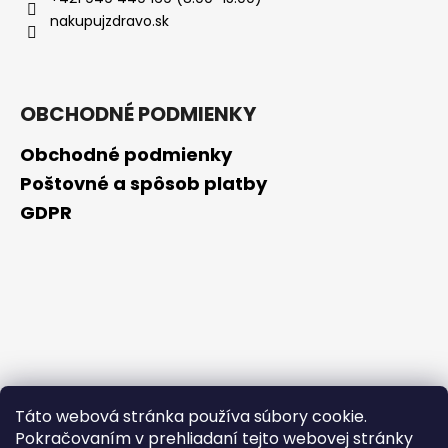
č
nakupujzdravo.sk
a
m
e
OBCHODNÉ PODMIENKY
BIODERMA
PHOTODERM
Obchodné podmienky
BRUME
INVISIBLE
Poštovné a spôsob platby
OPAĽOVACÍ
GDPR
KRÉM
S
MINERÁLNYMI
UV
FILTRAMISPF50+
(150
ML)
€7,50
Pôvodne:
€14,99
Táto webová stránka používa súbory cookie.
Pokračovaním v prehliadaní tejto webovej stránky