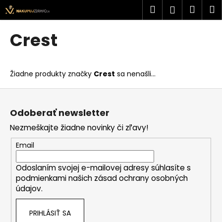
K
Prejsť
Hľadať
Náku
M
Prihlásen
na
o
obsah
Späť
Späť
košík
š
Crest
í
Č
k
o
Žiadne produkty značky
Crest
sa nenašli...
p
o
Z
t
á
Odoberať newsletter
r
p
Nezmeškajte žiadne novinky či zľavy!
e
ä
b
t
Email
u
i
j
Odoslaním svojej e-mailovej adresy súhlasíte s
e
podmienkami našich zásad ochrany osobných
e
údajov.
t
e
PRIHLÁSIŤ SA
n