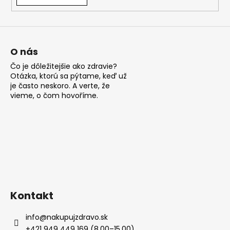
á
j
s
ť
O nás
?
Čo je dôležitejšie ako zdravie?
Otázka, ktorú sa pýtame, keď už
je často neskoro. A verte, že
vieme, o čom hovoříme.
HĽADAŤ
O
d
p
Kontakt
o
r
info
@
nakupujzdravo.sk
ú
+421 949 449 169 (8.00–15.00)