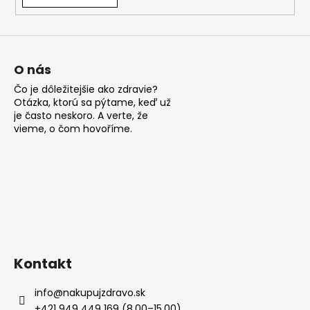
á
j
s
ť
O nás
?
Čo je dôležitejšie ako zdravie?
Otázka, ktorú sa pýtame, keď už
je často neskoro. A verte, že
vieme, o čom hovoříme.
HĽADAŤ
O
d
p
Kontakt
o
r
info
@
nakupujzdravo.sk
ú
+421 949 449 169 (8.00–15.00)