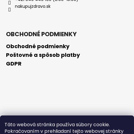
č
nakupujzdravo.sk
a
m
e
OBCHODNÉ PODMIENKY
NZ
DERMOCOSMETICS
Obchodné podmienky
ROSACEA
–
Poštovné a spôsob platby
DERMOKOZMETICKÝ
GDPR
KRÉM
NA
REDUKCIU
ZAČERVENANIA
A
POSILNENIE
CIEVOK
€9,99
Táto webová stránka používa súbory cookie.
Pokračovaním v prehliadaní tejto webovej stránky