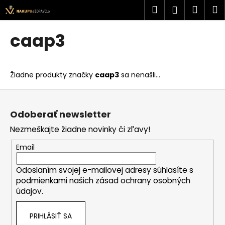
K
Prejsť
Hľadať
Náku
M
Prihlásen
na
o
obsah
Späť
Späť
košík
š
caap3
í
Č
k
o
Žiadne produkty značky
caap3
sa nenašli...
p
o
Z
t
á
Odoberať newsletter
r
p
Nezmeškajte žiadne novinky či zľavy!
e
ä
b
t
Email
u
i
j
Odoslaním svojej e-mailovej adresy súhlasíte s
e
podmienkami našich zásad ochrany osobných
e
údajov.
t
e
PRIHLÁSIŤ SA
n