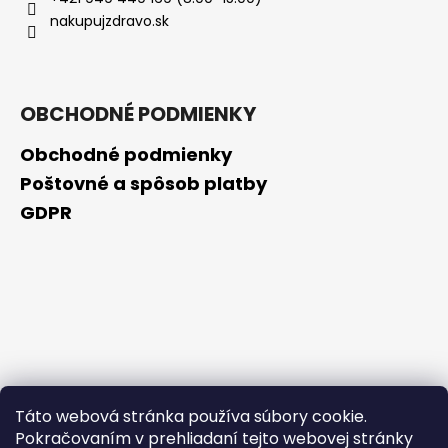
č
nakupujzdravo.sk
a
m
e
OBCHODNÉ PODMIENKY
NZ
DERMOCOSMETICS
Obchodné podmienky
KRÉM
PROTI
Poštovné a spôsob platby
PIGMENTOVÝM
GDPR
ŠKVRNÁM
–
DERMOKOZMETICKÝ
KRÉM
NA
ZJEDNOTENIE
TÓNU
PLETI
€10,79
Táto webová stránka používa súbory cookie.
Pokračovaním v prehliadaní tejto webovej stránky