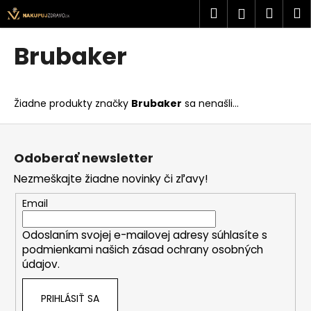
K
Prejsť
Hľadať
Náku
M
Prihlásen
na
o
obsah
Späť
Späť
košík
š
Brubaker
í
Č
k
o
Žiadne produkty značky
Brubaker
sa nenašli...
p
o
Z
t
á
Odoberať newsletter
r
p
Nezmeškajte žiadne novinky či zľavy!
e
ä
b
t
Email
u
i
j
Odoslaním svojej e-mailovej adresy súhlasíte s
e
podmienkami našich zásad ochrany osobných
e
údajov.
t
e
PRIHLÁSIŤ SA
n