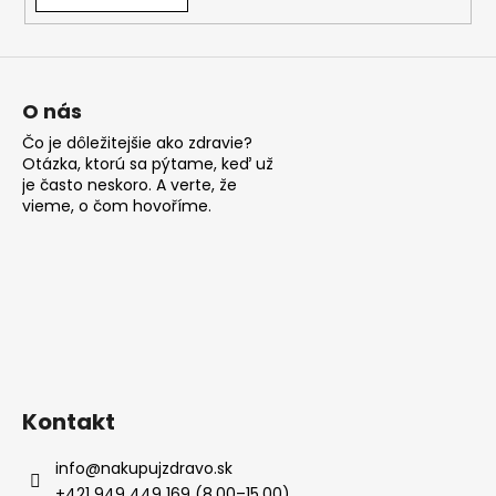
á
j
s
ť
O nás
?
Čo je dôležitejšie ako zdravie?
Otázka, ktorú sa pýtame, keď už
je často neskoro. A verte, že
vieme, o čom hovoříme.
HĽADAŤ
O
d
p
Kontakt
o
r
info
@
nakupujzdravo.sk
ú
+421 949 449 169 (8.00–15.00)