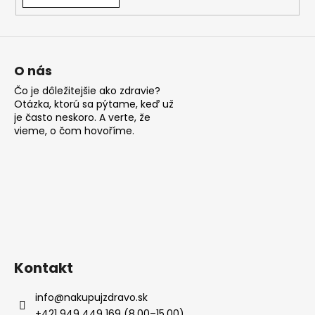
á
j
s
ť
O nás
?
Čo je dôležitejšie ako zdravie?
Otázka, ktorú sa pýtame, keď už
je často neskoro. A verte, že
vieme, o čom hovoříme.
HĽADAŤ
O
d
p
Kontakt
o
r
info
@
nakupujzdravo.sk
ú
+421 949 449 169 (8.00–15.00)