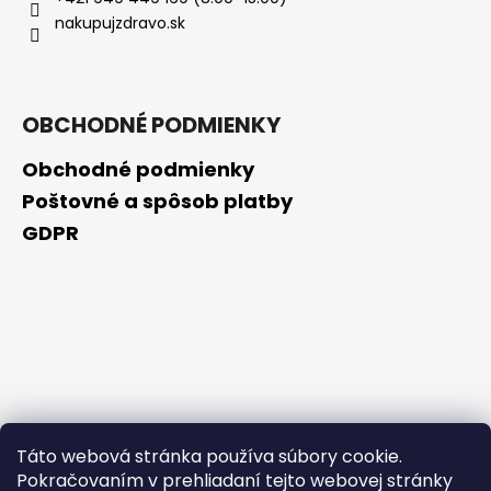
č
nakupujzdravo.sk
a
m
e
OBCHODNÉ PODMIENKY
NZ
DERMOCOSMETICS
Obchodné podmienky
ROSACEA
–
Poštovné a spôsob platby
DERMOKOZMETICKÝ
GDPR
KRÉM
NA
REDUKCIU
ZAČERVENANIA
A
POSILNENIE
CIEVOK
€9,99
Táto webová stránka používa súbory cookie.
Pokračovaním v prehliadaní tejto webovej stránky