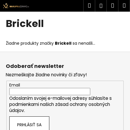
K
Prejsť
Hľadať
Náku
M
Prihlásen
na
o
obsah
Späť
Späť
košík
š
Brickell
í
Č
k
o
Žiadne produkty značky
Brickell
sa nenašli...
p
o
Z
t
á
Odoberať newsletter
r
p
Nezmeškajte žiadne novinky či zľavy!
e
ä
b
t
Email
u
i
j
Odoslaním svojej e-mailovej adresy súhlasíte s
e
podmienkami našich zásad ochrany osobných
e
údajov.
t
e
PRIHLÁSIŤ SA
n