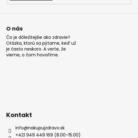
v
ý
p
i
s
O nás
u
Čo je dôležitejšie ako zdravie?
Otázka, ktorú sa pýtame, keď už
je často neskoro. A verte, že
vieme, o čom hovoříme.
Kontakt
info
@
nakupujzdravo.sk
+421 949 449 169 (8.00–15.00)