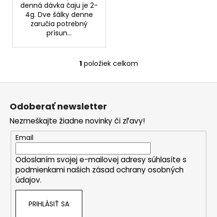
č
denná dávka čaju je 2-
a
4g. Dve šálky denne
m
zaručia potrebný
e
prísun...
NZ
1
položiek celkom
O
DERMOCOSMETICS
v
KRÉM
Z
PROTI
l
PIGMENTOVÝM
á
á
ŠKVRNÁM
Odoberať newsletter
d
p
–
DERMOKOZMETICKÝ
a
Nezmeškajte žiadne novinky či zľavy!
ä
KRÉM
c
NA
t
Email
i
ZJEDNOTENIE
i
e
TÓNU
Odoslaním svojej e-mailovej adresy súhlasíte s
PLETI
e
p
podmienkami našich zásad ochrany osobných
r
€10,79
údajov.
v
k
PRIHLÁSIŤ SA
y