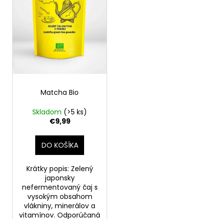
o
r
á
d
o
j
u
d
s
k
u
ť
t
k
?
o
t
v
o
Matcha Bio
v
Skladom
(>5 ks)
HĽADAŤ
€9,99
DO KOŠÍKA
O
d
Krátky popis: Zelený
p
japonsky
o
nefermentovaný čaj s
vysokým obsahom
r
vlákniny, minerálov a
ú
vitamínov. Odporúčaná