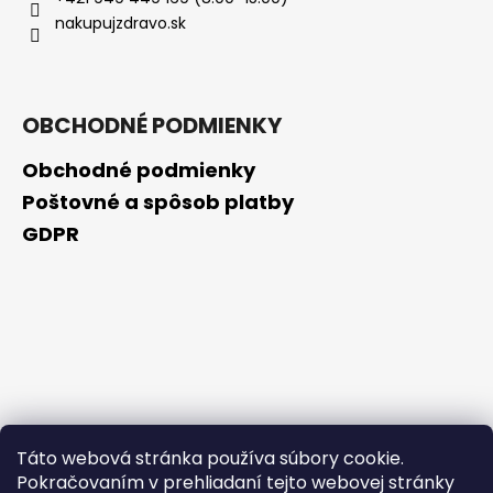
č
nakupujzdravo.sk
a
m
e
OBCHODNÉ PODMIENKY
BEAUTY
OF
Obchodné podmienky
JOSEON
ZMATŇUJÚCA
Poštovné a spôsob platby
TYČINKA
GDPR
MATTE
SUN
STICK
MUGWORT
+
CAMELIA
SPF50+/PA++++,
18G
€4,90
Pôvodne:
€9,20
Táto webová stránka používa súbory cookie.
Pokračovaním v prehliadaní tejto webovej stránky