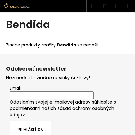
K
Prejsť
Hľadať
Náku
M
Prihlásen
na
o
obsah
Späť
Späť
košík
š
Bendida
í
Č
k
o
Žiadne produkty značky
Bendida
sa nenašli...
p
o
Z
t
á
Odoberať newsletter
r
p
Nezmeškajte žiadne novinky či zľavy!
e
ä
b
t
Email
u
i
j
Odoslaním svojej e-mailovej adresy súhlasíte s
e
podmienkami našich zásad ochrany osobných
e
údajov.
t
e
PRIHLÁSIŤ SA
n