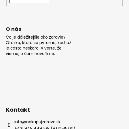
á
j
s
ť
O nás
?
Čo je dôležitejšie ako zdravie?
Otázka, ktorú sa pýtame, keď už
je často neskoro. A verte, že
vieme, o čom hovoříme.
HĽADAŤ
O
d
p
Kontakt
o
r
info
@
nakupujzdravo.sk
ú
+421 949 449 169 (8.00–15.00)