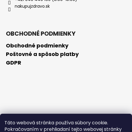
č
nakupujzdravo.sk
a
m
e
OBCHODNÉ PODMIENKY
NZ
DERMOCOSMETICS
Obchodné podmienky
ROSACEA
–
Poštovné a spôsob platby
DERMOKOZMETICKÝ
GDPR
KRÉM
NA
REDUKCIU
ZAČERVENANIA
A
POSILNENIE
CIEVOK
€9,99
Táto webová stránka používa súbory cookie.
Pokračovaním v prehliadaní tejto webovej stránky