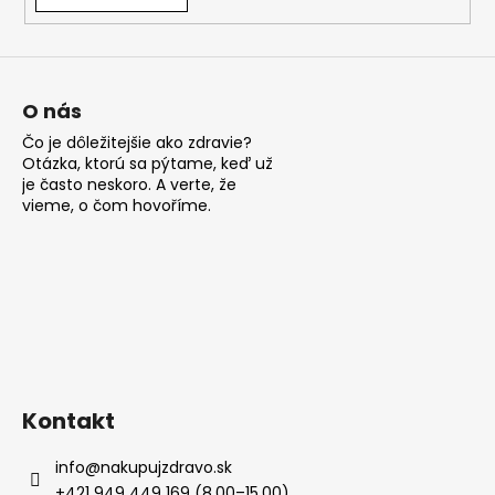
á
j
s
ť
O nás
?
Čo je dôležitejšie ako zdravie?
Otázka, ktorú sa pýtame, keď už
je často neskoro. A verte, že
vieme, o čom hovoříme.
HĽADAŤ
O
d
p
Kontakt
o
r
info
@
nakupujzdravo.sk
ú
+421 949 449 169 (8.00–15.00)