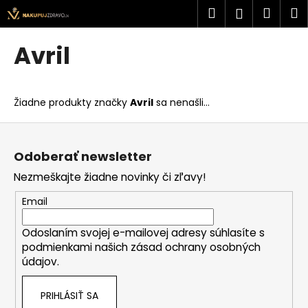
K
Prejsť
Hľadať
Náku
M
Prihlásen
na
o
obsah
Späť
Späť
košík
š
Avril
í
Č
k
o
Žiadne produkty značky
Avril
sa nenašli...
p
o
Z
t
á
Odoberať newsletter
r
p
Nezmeškajte žiadne novinky či zľavy!
e
ä
b
t
Email
u
i
j
Odoslaním svojej e-mailovej adresy súhlasíte s
e
podmienkami našich zásad ochrany osobných
e
údajov.
t
e
PRIHLÁSIŤ SA
n