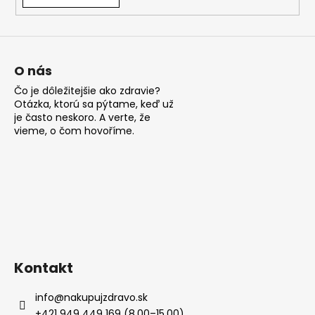
á
j
s
ť
O nás
?
Čo je dôležitejšie ako zdravie?
Otázka, ktorú sa pýtame, keď už
je často neskoro. A verte, že
vieme, o čom hovoříme.
HĽADAŤ
O
d
p
Kontakt
o
r
info
@
nakupujzdravo.sk
ú
+421 949 449 169 (8.00–15.00)