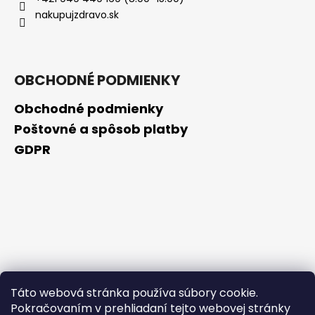
č
nakupujzdravo.sk
a
m
e
OBCHODNÉ PODMIENKY
BIODERMA
SÉBIUM
Obchodné podmienky
H2O
MICELÁRNA
Poštovné a spôsob platby
VODA
GDPR
PRE
ZMIEŠANÚ/MASTNÚ
PLEŤ
500
ML
€5,90
Pôvodne:
€14,99
Táto webová stránka používa súbory cookie.
Pokračovaním v prehliadaní tejto webovej stránky