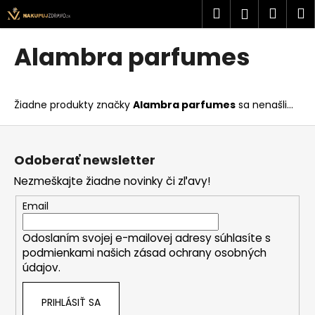
K
Prejsť
Hľadať
Náku
M
Prihlásen
na
o
obsah
Späť
Späť
košík
š
Alambra parfumes
í
Č
k
o
Žiadne produkty značky
Alambra parfumes
sa nenašli...
p
o
Z
t
á
Odoberať newsletter
r
p
Nezmeškajte žiadne novinky či zľavy!
e
ä
b
t
Email
u
i
j
Odoslaním svojej e-mailovej adresy súhlasíte s
e
podmienkami našich zásad ochrany osobných
e
údajov.
t
e
PRIHLÁSIŤ SA
n