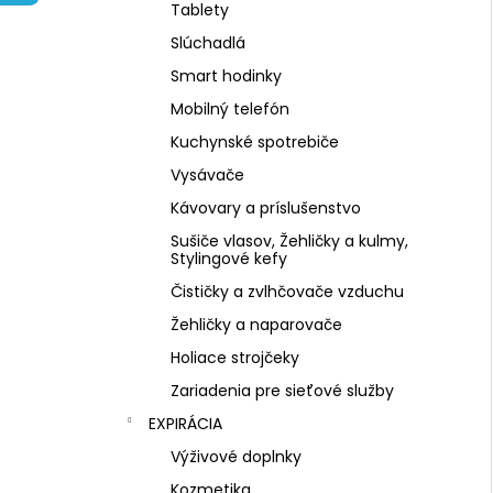
NZ DERMOCOSMETICS KRÉM PROTI
Tablety
PIGMENTOVÝM ŠKVRNÁM –
DERMOKOZMETICKÝ KRÉM NA
Slúchadlá
ZJEDNOTENIE TÓNU PLETI
Smart hodinky
€10,79
Mobilný telefón
Kuchynské spotrebiče
Vysávače
Kávovary a príslušenstvo
Sušiče vlasov, Žehličky a kulmy,
Stylingové kefy
Čističky a zvlhčovače vzduchu
Žehličky a naparovače
Holiace strojčeky
Zariadenia pre sieťové služby
EXPIRÁCIA
Výživové doplnky
Kozmetika