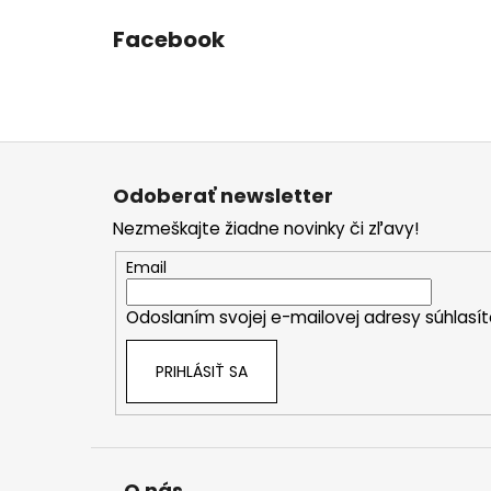
Facebook
Z
á
Odoberať newsletter
p
Nezmeškajte žiadne novinky či zľavy!
ä
t
Email
i
Odoslaním svojej e-mailovej adresy súhlas
e
PRIHLÁSIŤ SA
O nás