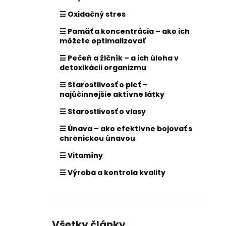
☲ Oxidačný stres
☲ Pamäť a koncentrácia – ako ich
môžete optimalizovať
☲ Pečeň a žlčník – a ich úloha v
detoxikácii organizmu
☲ Starostlivosť o pleť –
najúčinnejšie aktívne látky
☲ Starostlivosť o vlasy
☲ Únava – ako efektívne bojovať s
chronickou únavou
☲ Vitamíny
☲ Výroba a kontrola kvality
Všetky články