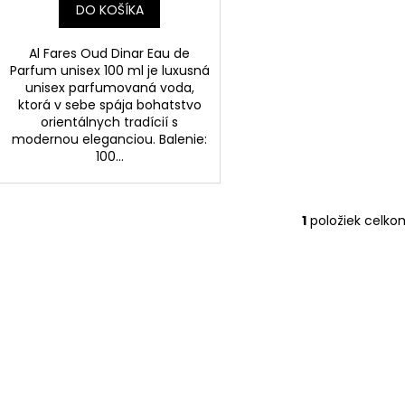
DO KOŠÍKA
Al Fares Oud Dinar Eau de
Parfum unisex 100 ml je luxusná
unisex parfumovaná voda,
ktorá v sebe spája bohatstvo
orientálnych tradícií s
modernou eleganciou. Balenie:
100...
1
položiek celko
O
v
l
á
d
a
c
i
e