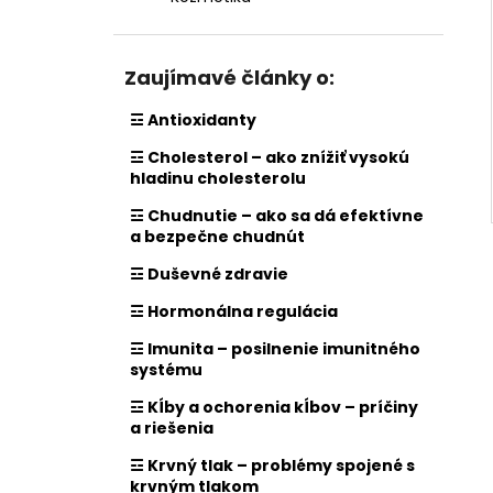
Zaujímavé články o:
☲ Antioxidanty
☲ Cholesterol – ako znížiť vysokú
hladinu cholesterolu
☲ Chudnutie – ako sa dá efektívne
a bezpečne chudnút
☲ Duševné zdravie
☲ Hormonálna regulácia
☲ Imunita – posilnenie imunitného
systému
☲ Kĺby a ochorenia kĺbov – príčiny
a riešenia
☲ Krvný tlak – problémy spojené s
krvným tlakom