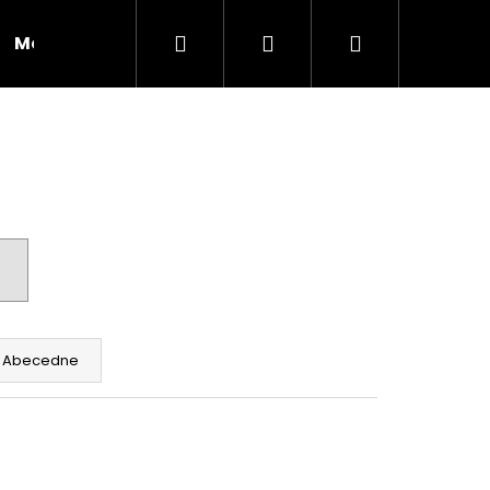
Hľadať
Prihlásenie
Nákupný
Moja objednávka
RADY A INŠPIRÁCIE
košík
Abecedne
Nasledujúce