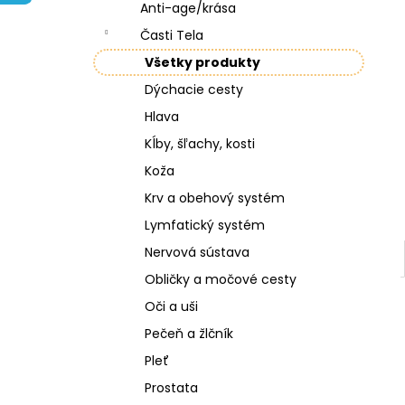
NZ DERMOCOSMETICS KRÉM PROTI
Anti-age/krása
PIGMENTOVÝM ŠKVRNÁM –
DERMOKOZMETICKÝ KRÉM NA
Časti Tela
ZJEDNOTENIE TÓNU PLETI
Všetky produkty
€10,79
Dýchacie cesty
Hlava
Kĺby, šľachy, kosti
Koža
Krv a obehový systém
Lymfatický systém
Nervová sústava
Obličky a močové cesty
Oči a uši
Pečeň a žlčník
Pleť
Prostata