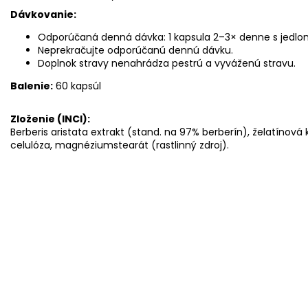
Dávkovanie:
Odporúčaná denná dávka: 1 kapsula 2–3× denne s jedlom
Neprekračujte odporúčanú dennú dávku.
Doplnok stravy nenahrádza pestrú a vyváženú stravu.
Balenie:
60 kapsúl
Zloženie (INCI):
Berberis aristata extrakt (stand. na 97% berberín), želatínová 
celulóza, magnéziumstearát (rastlinný zdroj).