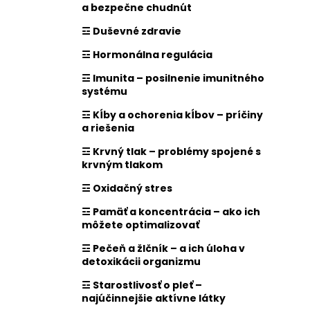
a bezpečne chudnút
☲ Duševné zdravie
☲ Hormonálna regulácia
☲ Imunita – posilnenie imunitného
systému
☲ Kĺby a ochorenia kĺbov – príčiny
a riešenia
☲ Krvný tlak – problémy spojené s
krvným tlakom
☲ Oxidačný stres
☲ Pamäť a koncentrácia – ako ich
môžete optimalizovať
☲ Pečeň a žlčník – a ich úloha v
detoxikácii organizmu
☲ Starostlivosť o pleť –
najúčinnejšie aktívne látky