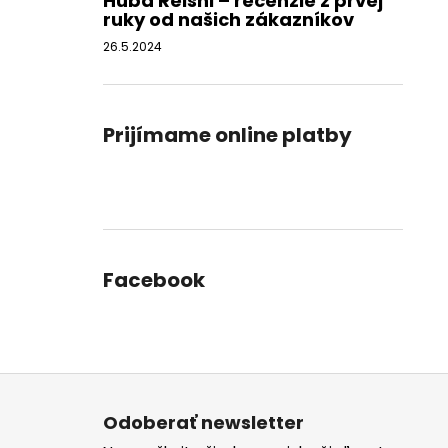
Huba Reishi – recenzie z prvej
ruky od našich zákazníkov
26.5.2024
Prijímame online platby
Facebook
Z
á
Odoberať newsletter
p