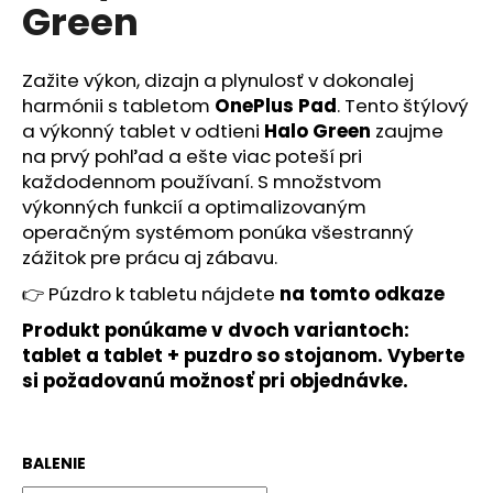
č
Green
a
m
e
Zažite výkon, dizajn a plynulosť v dokonalej
harmónii s tabletom
OnePlus Pad
. Tento štýlový
a výkonný tablet v odtieni
Halo Green
zaujme
NZ
na prvý pohľad a ešte viac poteší pri
DERMOCOSMETICS
KRÉM
každodennom používaní. S množstvom
PROTI
výkonných funkcií a optimalizovaným
PIGMENTOVÝM
operačným systémom ponúka všestranný
ŠKVRNÁM
–
zážitok pre prácu aj zábavu.
DERMOKOZMETICKÝ
KRÉM
👉 Púzdro k tabletu nájdete
na tomto odkaze
NA
ZJEDNOTENIE
Produkt ponúkame v dvoch variantoch:
TÓNU
tablet a tablet + puzdro so stojanom. Vyberte
PLETI
si požadovanú možnosť pri objednávke.
€10,79
BALENIE