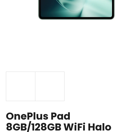
á
j
s
ť
?
HĽADAŤ
O
d
p
OnePlus Pad
o
r
8GB/128GB WiFi Halo
ú