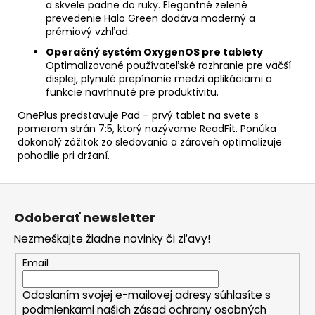
a skvele padne do ruky. Elegantné zelené
prevedenie Halo Green dodáva moderný a
prémiový vzhľad.
Operačný systém OxygenOS pre tablety
Optimalizované používateľské rozhranie pre väčší
displej, plynulé prepínanie medzi aplikáciami a
funkcie navrhnuté pre produktivitu.
OnePlus predstavuje Pad – prvý tablet na svete s
pomerom strán 7:5, ktorý nazývame ReadFit. Ponúka
dokonalý zážitok zo sledovania a zároveň optimalizuje
pohodlie pri držaní.
Z
á
Odoberať newsletter
p
Nezmeškajte žiadne novinky či zľavy!
ä
t
Email
i
Odoslaním svojej e-mailovej adresy súhlasíte s
e
podmienkami našich zásad ochrany osobných