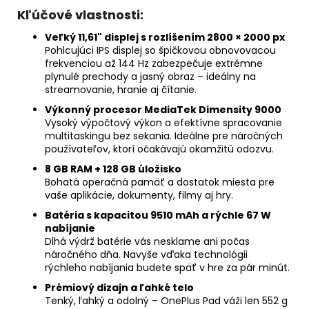
Kľúčové vlastnosti:
Veľký 11,61" displej s rozlíšením 2800 × 2000 px
Pohlcujúci IPS displej so špičkovou obnovovacou
frekvenciou až 144 Hz zabezpečuje extrémne
plynulé prechody a jasný obraz – ideálny na
streamovanie, hranie aj čítanie.
Výkonný procesor MediaTek Dimensity 9000
Vysoký výpočtový výkon a efektívne spracovanie
multitaskingu bez sekania. Ideálne pre náročných
používateľov, ktorí očakávajú okamžitú odozvu.
8 GB RAM + 128 GB úložisko
Bohatá operačná pamäť a dostatok miesta pre
vaše aplikácie, dokumenty, filmy aj hry.
Batéria s kapacitou 9510 mAh a rýchle 67 W
nabíjanie
Dlhá výdrž batérie vás nesklame ani počas
náročného dňa. Navyše vďaka technológii
rýchleho nabíjania budete späť v hre za pár minút.
Prémiový dizajn a ľahké telo
Tenký, ľahký a odolný – OnePlus Pad váži len 552 g