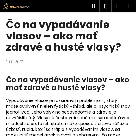
K
Prejsť
Hľadať
Náku
M
Prihlásen
na
o
obsah
Späť
Späť
košík
š
Čo na vypadávanie
í
Č
vlasov – ako mať
k
o
zdravé a husté vlasy?
p
o
19.8.2023
t
r
Čo na vypadávanie vlasov – ako
e
mať zdravé a husté vlasy?
b
u
Vypadávanie vlasov je rozšíreným problémom, ktorý
j
môže ovplyvniť nielen fyzický vzhľad, ale aj psychický stav
e
jednotlivca. Jeho vplyv na sebavedomie a zdravie je
nevyčísliteľný. Vlasy sú často vnímané ako symbol krásy a
t
mladosti, a preto ich strata môže spôsobiť citovú záťaž a
e
úzkosť. Ľudia, ktorí sa trápia s vypadávaním vlasov, sa
n
môžu cítiť menej atraktívnymi a sebaistými, čo môže