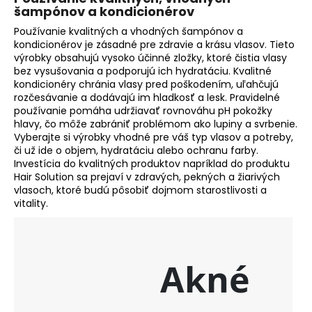
šampónov a kondicionérov
Používanie kvalitných a vhodných šampónov a
kondicionérov je zásadné pre zdravie a krásu vlasov. Tieto
výrobky obsahujú vysoko účinné zložky, ktoré čistia vlasy
bez vysušovania a podporujú ich hydratáciu. Kvalitné
kondicionéry chránia vlasy pred poškodením, uľahčujú
rozčesávanie a dodávajú im hladkosť a lesk. Pravidelné
používanie pomáha udržiavať rovnováhu pH pokožky
hlavy, čo môže zabrániť problémom ako lupiny a svrbenie.
Vyberajte si výrobky vhodné pre váš typ vlasov a potreby,
či už ide o objem, hydratáciu alebo ochranu farby.
Investícia do kvalitných produktov napríklad do produktu
Hair Solution sa prejaví v zdravých, pekných a žiarivých
vlasoch, ktoré budú pôsobiť dojmom starostlivosti a
vitality.