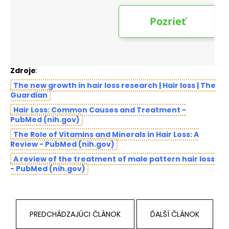
Zdroje
:
The new growth in hair loss research | Hair loss | The
Guardian
Hair Loss: Common Causes and Treatment -
PubMed (nih.gov)
The Role of Vitamins and Minerals in Hair Loss: A
Review - PubMed (nih.gov)
A review of the treatment of male pattern hair loss
- PubMed (nih.gov)
PREDCHÁDZAJÚCI ČLÁNOK
ĎALŠÍ ČLÁNOK