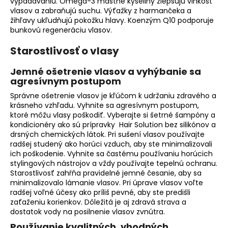
vypadávaniu. Omega-3 mastné kyseliny zlepšujú vlhkosť
vlasov a zabraňujú suchu. Výťažky z harmančeka a
žihľavy ukľudňujú pokožku hlavy. Koenzým Q10 podporuje
bunkovú regeneráciu vlasov.
Starostlivosť o vlasy
Jemné ošetrenie vlasov a vyhýbanie sa
agresívnym postupom
Správne ošetrenie vlasov je kľúčom k udržaniu zdravého a
krásneho vzhľadu. Vyhnite sa agresívnym postupom,
ktoré môžu vlasy poškodiť. Vyberajte si šetrné šampóny a
kondicionéry ako sú prípravky Hair Solution bez silikónov a
drsných chemických látok. Pri sušení vlasov používajte
radšej studený ako horúci vzduch, aby ste minimalizovali
ich poškodenie. Vyhnite sa častému používaniu horúcich
stylingových nástrojov a vždy používajte tepelnú ochranu.
Starostlivosť zahŕňa pravidelné jemné česanie, aby sa
minimalizovalo lámanie vlasov. Pri úprave vlasov voľte
radšej voľné účesy ako príliš pevné, aby ste predišli
zaťaženiu korienkov. Dôležitá je aj zdravá strava a
dostatok vody na posilnenie vlasov zvnútra.
Používanie kvalitných, vhodných