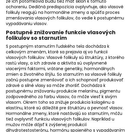
že ich potomkovia budú tiež mať sklon k tomuto
ochoreniu. Dedičná predispozícia ovplyvňuje, ako vlasové
folikuly reagujú na hormonálne zmeny a spúšťa proces
zmenšovania vlasových folikulov, čo vedie k postupnému
vypadávaniu vlasov.
Postupné znižovanie funkcie vlasových
folikulov so starnutím
S postupným starnutím ľudského tela dochádza k
celkovým zmenám, ktoré sa prejavia aj vo funkcii
vlasových folikulov. Vlasové folikuly sú štruktúry, z ktorého
rastú vlasy, a ich zdravie a aktivita sú ovplyvnené
viacerými faktormi, vrátane genetiky, hormonálnych
zmien a životného štýlu. So starnutím sa vlasové folikuly
začnú postupne zmenšovať a ich schopnosť produkovať
zdravé a silné vlasy sa môže zhoršiť. Dochádza k
postupnému znižovaniu produkcie melanínu, pigmentu
zodpovedného za farbu vlasov, čo môže viesť k sivým
vlasom. Okrem toho sa znižuje produkcia kolagénu a
elastínu, ktoré sú dôležité pre štruktúru a pevnosť vlasov.
Hormonálne zmeny, ktoré nastávajú so starnutím, môžu
tiež ovplyvniť funkciu vlasových folikulov. Napríklad u
mužov môže dôjsť k zvýšenej produkcií
dihydrotestosterónu, hormónu spojeného s vypadávaním