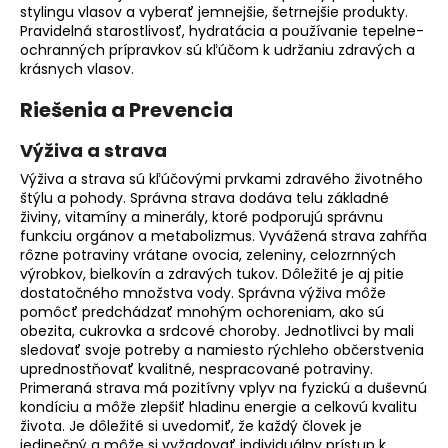
stylingu vlasov a vyberať jemnejšie, šetrnejšie produkty.
Pravidelná starostlivosť, hydratácia a používanie tepelne-
ochranných prípravkov sú kľúčom k udržaniu zdravých a
krásnych vlasov.
Riešenia a Prevencia
Výživa a strava
Výživa a strava sú kľúčovými prvkami zdravého životného
štýlu a pohody. Správna strava dodáva telu základné
živiny, vitamíny a minerály, ktoré podporujú správnu
funkciu orgánov a metabolizmus. Vyvážená strava zahŕňa
rôzne potraviny vrátane ovocia, zeleniny, celozrnných
výrobkov, bielkovín a zdravých tukov. Dôležité je aj pitie
dostatočného množstva vody. Správna výživa môže
pomôcť predchádzať mnohým ochoreniam, ako sú
obezita, cukrovka a srdcové choroby. Jednotlivci by mali
sledovať svoje potreby a namiesto rýchleho občerstvenia
uprednostňovať kvalitné, nespracované potraviny.
Primeraná strava má pozitívny vplyv na fyzickú a duševnú
kondíciu a môže zlepšiť hladinu energie a celkovú kvalitu
života. Je dôležité si uvedomiť, že každý človek je
jedinečný a môže si vyžadovať individuálny prístup k