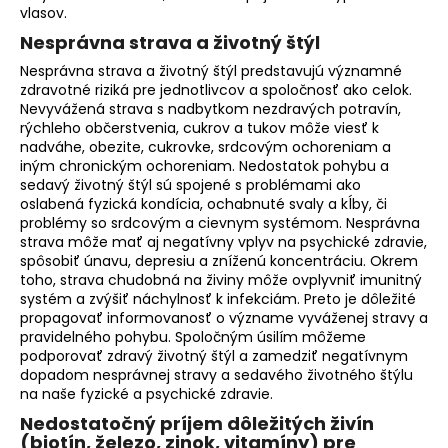
vlasov.
Nesprávna strava a životný štýl
Nesprávna strava a životný štýl predstavujú významné
zdravotné riziká pre jednotlivcov a spoločnosť ako celok.
Nevyvážená strava s nadbytkom nezdravých potravín,
rýchleho občerstvenia, cukrov a tukov môže viesť k
nadváhe, obezite, cukrovke, srdcovým ochoreniam a
iným chronickým ochoreniam. Nedostatok pohybu a
sedavý životný štýl sú spojené s problémami ako
oslabená fyzická kondícia, ochabnuté svaly a kĺby, či
problémy so srdcovým a cievnym systémom. Nesprávna
strava môže mať aj negatívny vplyv na psychické zdravie,
spôsobiť únavu, depresiu a zníženú koncentráciu. Okrem
toho, strava chudobná na živiny môže ovplyvniť imunitný
systém a zvýšiť náchylnosť k infekciám. Preto je dôležité
propagovať informovanosť o význame vyváženej stravy a
pravidelného pohybu. Spoločným úsilím môžeme
podporovať zdravý životný štýl a zamedziť negatívnym
dopadom nesprávnej stravy a sedavého životného štýlu
na naše fyzické a psychické zdravie.
Nedostatočný príjem dôležitých živín
(biotín, železo, zinok, vitamíny) pre