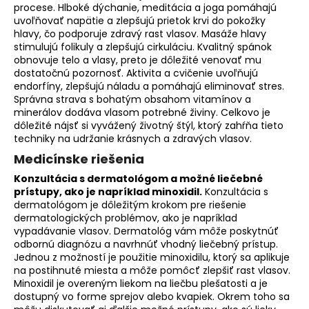
procese. Hlboké dýchanie, meditácia a joga pomáhajú
uvoľňovať napätie a zlepšujú prietok krvi do pokožky
hlavy, čo podporuje zdravý rast vlasov. Masáže hlavy
stimulujú folikuly a zlepšujú cirkuláciu. Kvalitný spánok
obnovuje telo a vlasy, preto je dôležité venovať mu
dostatočnú pozornosť. Aktivita a cvičenie uvoľňujú
endorfíny, zlepšujú náladu a pomáhajú eliminovať stres.
Správna strava s bohatým obsahom vitamínov a
minerálov dodáva vlasom potrebné živiny. Celkovo je
dôležité nájsť si vyvážený životný štýl, ktorý zahŕňa tieto
techniky na udržanie krásnych a zdravých vlasov.
Medicínske riešenia
Konzultácia s dermatológom a možné liečebné
prístupy, ako je napríklad minoxidil.
Konzultácia s
dermatológom je dôležitým krokom pre riešenie
dermatologických problémov, ako je napríklad
vypadávanie vlasov. Dermatológ vám môže poskytnúť
odbornú diagnózu a navrhnúť vhodný liečebný prístup.
Jednou z možností je použitie minoxidilu, ktorý sa aplikuje
na postihnuté miesta a môže pomôcť zlepšiť rast vlasov.
Minoxidil je overeným liekom na liečbu plešatosti a je
dostupný vo forme sprejov alebo kvapiek. Okrem toho sa