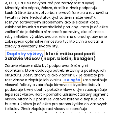
A, C, D, E a K sú nevyhnutné pre zdravý rast a vývoj.
Minerály ako vápnik, železo, draslík a zinok podporujú
kostnú štruktúru, krvotvorbu, nervovú funkciu a rovnováhu
tekutín v tele. Nedostatok týchto živín môže viesť k
rôznym zdravotným problémom, ako je slabosť kostí,
oslabená imunita a metabolické poruchy. Preto je dôležité
začleniť do jedálnička rôznorodé potraviny, ako sú mäso,
ryby, mliečne výrobky, ovocie, zelenina a orechy, aby sme
zabezpečili optimálne množstvo týchto živín a udržali si
zdravý a vyvážený životný štýl.
Doplnky výživy,
ktoré môžu podporiť
zdravie vlasov (napr. biotín, kolagén)
Zdravie vlasov môže byť podporované rôznymi
doplnkami, ktoré dodávajú potrebné živiny a posilňujú ich
štruktúru. Biotín, známy aj ako vitamín B7, je dôležitý pre
rast vlasov a zlepšuje ich kvalitu.
Kolagén
zase posilňuje
vlasové folikuly a zabraňuje lámavosti. Kyselina listová
podporuje krvný obeh v pokožke hlavy a tým zabezpečuje
lepší rast vlasov. Horčík pomáha udržiavať zdravý pigment
vlasov. Vitamín D posilňuje vlasové korene a zlepšuje ich
hustotu. Železo je dôležité pre prenos kyslíka do vlasových
folikulov. Zinok zlepšuje rast vlasov a zabraňuje