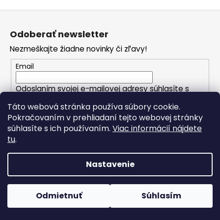
Z
á
Odoberať newsletter
p
Nezmeškajte žiadne novinky či zľavy!
ä
t
Email
i
Odoslaním svojej e-mailovej adresy súhlasíte s
e
podmienkami našich zásad ochrany osobných
Táto webová stránka používa súbory cookie.
údajov.
Pokračovaním v prehliadaní tejto webovej stránky
súhlasíte s ich používaním.
Viac informácií nájdete
PRIHLÁSIŤ SA
tu
.
Nastavenie
Počas horúcich dní neodporúčame doručenie do
O nás
ParcelBoxov. Produkty citlivé na vysoké teploty nemusia byť
Odmietnuť
Súhlasím
pri prevzatí v optimálnom stave.
Čo je dôležitejšie ako zdravie?
Otázka, ktorú sa pýtame, keď už