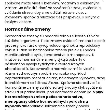
spoločne môžu viesť k krehkým, matným a oslabeným
vlasom. Je dôležité dbať na vyváženú stravu, cvičenie a
zvládanie stresu, aby sme udržali zdravie vlasov.
Pravidelný spánok a relaxácia tiež prispievajú k silným a
lesklým vlasom.
Hormonálne zmeny
Hormonálne zmeny sú neoddeliteľnou súčasťou života
každého organizmu. Tieto zmeny ovládajú mnohé telesné
procesy, ako rast a vývoj, náladu, spánok a reprodukčný
cyklus. U žien sa hormonálne zmeny prejavujú počas
menštruačného cyklu, tehotenstva a menopauzy. U
mužov sa hormonálne zmeny týkajú puberty a
následného vývoja fyzických a reprodukčných
charakteristík. Nerovnováha hormónov môže viesť k
rôznym zdravotným problémom, ako napríklad
nepravidelným menštruáciám, náladovým výkyvom, akné
či problémom so štítnou žľazou. Správna starostlivosť o
hormonálne zmeny zahŕňa zdravý životný štýl, vyváženú
stravu a prípadne liečbu pod dohľadom odborníka.
Vplyv
hormonálnych zmien počas tehotenstva,
menopauzy alebo hormonálnych porúch na
vypadávanie vlasov
Hormonálne zmeny počas