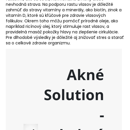
č
nevhodná strava. Na podporu rastu vlasov je dôležité
a
zahrnúť do stravy vitamíny a minerály, ako biotín, zinok a
m
vitamín D, ktoré sú kľúčové pre zdravie vlasových
e
folikulov. Okrem toho môžu pomôcť prírodné oleje, ako
napríklad ricínový olej, ktorý stimuluje rast vlasov, a
pravidelná masáž pokožky hlavy na zlepšenie cirkulácie.
NZ
Pre dlhodobé výsledky je dôležité aj znižovať stres a starať
DERMOCOSMETICS
sa o celkové zdravie organizmu.
ROSACEA
–
DERMOKOZMETICKÝ
KRÉM
NA
REDUKCIU
ZAČERVENANIA
A
POSILNENIE
CIEVOK
€9,99