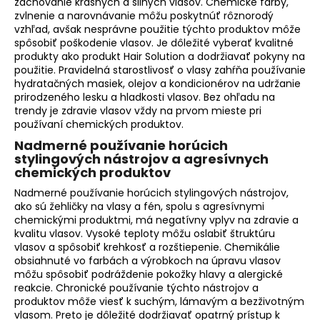
zachovanie krásnych a silných vlasov. Chemické farby,
zvlnenie a narovnávanie môžu poskytnúť rôznorodý
vzhľad, avšak nesprávne použitie týchto produktov môže
spôsobiť poškodenie vlasov. Je dôležité vyberať kvalitné
produkty ako produkt Hair Solution a dodržiavať pokyny na
použitie. Pravidelná starostlivosť o vlasy zahŕňa používanie
hydratačných masiek, olejov a kondicionérov na udržanie
prirodzeného lesku a hladkosti vlasov. Bez ohľadu na
trendy je zdravie vlasov vždy na prvom mieste pri
používaní chemických produktov.
Nadmerné používanie horúcich
stylingových nástrojov a agresívnych
chemických produktov
Nadmerné používanie horúcich stylingových nástrojov,
ako sú žehličky na vlasy a fén, spolu s agresívnymi
chemickými produktmi, má negatívny vplyv na zdravie a
kvalitu vlasov. Vysoké teploty môžu oslabiť štruktúru
vlasov a spôsobiť krehkosť a rozštiepenie. Chemikálie
obsiahnuté vo farbách a výrobkoch na úpravu vlasov
môžu spôsobiť podráždenie pokožky hlavy a alergické
reakcie. Chronické používanie týchto nástrojov a
produktov môže viesť k suchým, lámavým a bezživotným
vlasom. Preto je dôležité dodržiavať opatrný prístup k