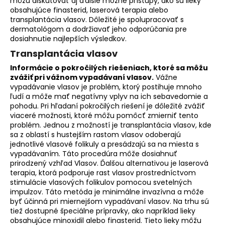
môžu diskutovať aj ďalšie možné prístupy, ako sú lieky
obsahujúce finasterid, laserová terapia alebo
transplantácia vlasov. Dôležité je spolupracovať s
dermatológom a dodržiavať jeho odporúčania pre
dosiahnutie najlepších výsledkov.
Transplantácia vlasov
Informácie o pokročilých riešeniach, ktoré sa môžu
zvážiť pri vážnom vypadávaní vlasov.
Vážne
vypadávanie vlasov je problém, ktorý postihuje mnoho
ľudí a môže mať negatívny vplyv na ich sebavedomie a
pohodu. Pri hľadaní pokročilých riešení je dôležité zvážiť
viaceré možnosti, ktoré môžu pomôcť zmierniť tento
problém. Jednou z možností je transplantácia vlasov, kde
sa z oblastí s hustejším rastom vlasov odoberajú
jednotlivé vlasové folikuly a presádzajú sa na miesta s
vypadávaním. Táto procedúra môže dosiahnuť
prirodzený vzhľad Vlasov. Ďalšou alternativou je laserová
terapia, ktorá podporuje rast vlasov prostredníctvom
stimulácie vlasových folikulov pomocou svetelných
impulzov. Táto metóda je minimálne invazívna a môže
byť účinná pri miernejšom vypadávaní vlasov. Na trhu sú
tiež dostupné špeciálne prípravky, ako napríklad lieky
obsahujúce minoxidil alebo finasterid. Tieto lieky môžu