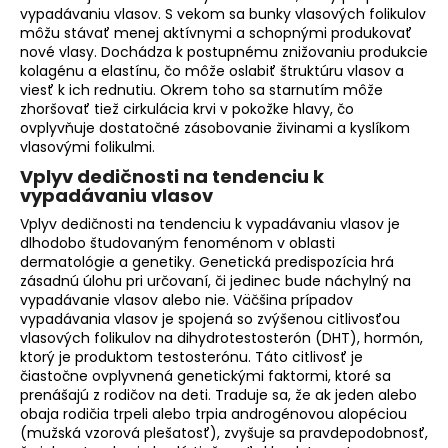
vypadávaniu vlasov. S vekom sa bunky vlasových folikulov
môžu stávať menej aktívnymi a schopnými produkovať
nové vlasy. Dochádza k postupnému znižovaniu produkcie
kolagénu a elastínu, čo môže oslabiť štruktúru vlasov a
viesť k ich rednutiu. Okrem toho sa starnutím môže
zhoršovať tiež cirkulácia krvi v pokožke hlavy, čo
ovplyvňuje dostatočné zásobovanie živinami a kyslíkom
vlasovými folikulmi.
Vplyv dedičnosti na tendenciu k
vypadávaniu vlasov
Vplyv dedičnosti na tendenciu k vypadávaniu vlasov je
dlhodobo študovaným fenoménom v oblasti
dermatológie a genetiky. Genetická predispozícia hrá
zásadnú úlohu pri určovaní, či jedinec bude náchylný na
vypadávanie vlasov alebo nie. Väčšina prípadov
vypadávania vlasov je spojená so zvýšenou citlivosťou
vlasových folikulov na dihydrotestosterón (DHT), hormón,
ktorý je produktom testosterónu. Táto citlivosť je
čiastočne ovplyvnená genetickými faktormi, ktoré sa
prenášajú z rodičov na deti. Traduje sa, že ak jeden alebo
obaja rodičia trpeli alebo trpia androgénovou alopéciou
(mužská vzorová plešatosť), zvyšuje sa pravdepodobnosť,