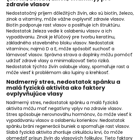
zdravie vlasov
Nedostatočný príjem dôležitých živín, ako sú biotín, železo,
zinok a vitamíny, môže vážne ovplyvniť zdravie vlasov.
Biotín podporuje rast vlasov a posilňuje ich štruktúru.
Nedostatok železa vedie k oslabeniu vlasov a ich
vypadávaniu. Zinok je kľúčový pre tvorbu keratínu,
základného stavebného bloku vlasov. Nedostatok
vitamínov, najmä D a E, môže spôsobiť suchosť a
lámavosť vlasov. Správna strava a doplnky môžu pomôcť
udržať zdravé vlasy a minimalizovať tieto riziká.
Nedostatok týchto živín oslabuje vlasy, spomaľuje rast a
môže viesť k problémom ako lupiny a krehkosť.
Nadmerný stres, nedostatok spánku a
malá fyzická aktivita ako faktory
ovplyvňujúce vlasy
Nadmerný stres, nedostatok spánku a malá fyzická
aktivita môžu mať negatívny vplyv na zdravie vlasov.
Stres spôsobuje nerovnováhu hormónov, čo môže viesť k
vypadávaniu vlasov a oslabeniu korienkov. Nedostatok
spánku bráni regenerácii buniek a spomaľuje rast vlasov.
Slabá fyzická aktivita zhoršuje cirkuláciu krvi, čo môže
obmedziť prísun živín do vlasových folikulov. Tieto faktory