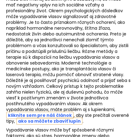
mať negatívny vplyv na ich sociálne vzťahy a
á
profesionálny život. Okrem psychologických dôsledkov
j
môže vypadávanie vlasov signalizovať aj zdravotné
s
problémy. Je to často príznakom rôznych ochorení, ako
napríklad hormonálne nerovnováhy, štítna žľaza,
ť
nedostatok živín alebo autoimunitné ochorenia. Preto je
?
dôležité, aby sa jednotlivci nenechali zlomiť týmto
problémom a včas konzultovali so špecialistom, aby zistili
príčinu a podstúpili príslušnú liečbu. Rôzne metódy a
terapie sú k dispozícii na liečbu vypadávania vlasov a
obnovenie sebavedomia. Moderné technológie a
medicínske postupy, ako je transplantácia vlasov či
HĽADAŤ
laserová terapia, môžu pomôcť obnoviť stratené vlasy.
Dôležité je aj posilňovať psychickú odolnosť a prijať seba s
novým vzhľadom. Celkový prístup k tejto problematike
zahŕňa nielen fyzickú, ale aj duševnú pohodu, čo môže
O
viesť k pozitívnym zmenám v živote jednotlivca
d
postihnutého vypadávaním vlasov. Ak okrem
vypadávania vlasov, máte problém aj s lupienkami,
p
kliknite sem pre náš článok
, aby ste prečítali overené
o
tipy,
ako sa môžete zbaviť lupín
.
r
ú
Vypadávanie vlasov môže byť spôsobené rôznymi
faktormi, ako sú stres, hormonálne zmeny alebo