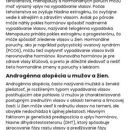
tehotenstva, menopauzy a hormonálnych porúch môžu
mať výrazný vplyv na vypadávanie vlasov. Počas
tehotenstva sa zvyšuje hladina estrogénu, čo zvyčajne
vedie k silnejším a zdravším vlasom. Avšak po pôrode
môže náhly pokles hormónov spôsobiť nadmerné
vypadávanie vlasov, nazývané telogénna vypadávka.
Menopauza prináša pokles estrogénu a progesterónu, čo
môže spôsobiť zriedenie vlasov u žien. Hormonálne
poruchy, ako je napríklad polycystický ovariový syndróm
(PCOS), môžu tiež ovplyvniť vypadávanie vlasov kvôli
nerovnováhe hormónov. Rovnováha hormónov je pre
zdravé vlasy kľúčová, a preto je dôležité sledovať a riešiť
tieto hormonálne zmeny a poruchy s lekárom.
Androgénna alopécia u mužov a žien.
Androgénna alopécia, často nazývaná mužská a ženská
plešatosť, je rozšíreným typom vypadávania vlasov
postihujúcim obe pohlavia. U mužov je charakterizovaná
postupným zrednutím vlasov v oblasti temena a límcovej
časti. U žien môže viesť k rednutiu vlasov na temeni, ale
obvykle nedochádza k úplnej plešatosti. Hlavným
faktorom je genetická predispozícia a vplyv hormónov,
hlavne dihydrotestosteronu (DHT), ktorý spôsobuje
skracovanie fázy rastu vlasov a predlžovanie fázy