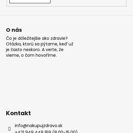
á
j
s
ť
O nás
?
Čo je dôležitejšie ako zdravie?
Otázka, ktorú sa pýtame, keď už
je často neskoro. A verte, že
vieme, o čom hovoříme.
HĽADAŤ
O
d
p
Kontakt
o
r
info
@
nakupujzdravo.sk
ú
+421 949 449 169 (8.00–15.00)