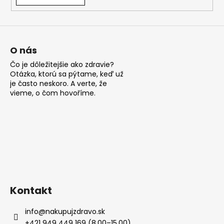
á
j
s
ť
O nás
?
Čo je dôležitejšie ako zdravie?
Otázka, ktorú sa pýtame, keď už
je často neskoro. A verte, že
vieme, o čom hovoříme.
HĽADAŤ
O
d
p
Kontakt
o
r
info
@
nakupujzdravo.sk
ú
+421 949 449 169 (8.00–15.00)