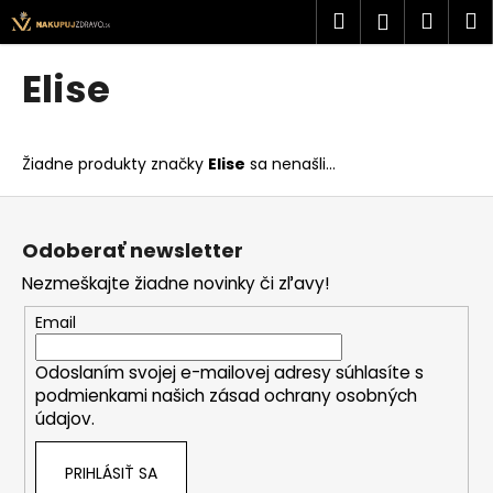
K
Prejsť
Hľadať
Náku
M
Prihlásen
na
o
obsah
Späť
Späť
košík
š
Elise
í
Č
k
o
Žiadne produkty značky
Elise
sa nenašli...
p
o
Z
t
á
Odoberať newsletter
r
p
Nezmeškajte žiadne novinky či zľavy!
e
ä
b
t
Email
u
i
j
Odoslaním svojej e-mailovej adresy súhlasíte s
e
podmienkami našich zásad ochrany osobných
e
údajov.
t
e
PRIHLÁSIŤ SA
n