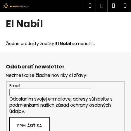
K
Prejsť
Hľadať
Náku
M
Prihlásen
na
o
obsah
Späť
Späť
košík
š
El Nabil
í
Č
k
o
Žiadne produkty značky
El Nabil
sa nenašli...
p
o
Z
t
á
Odoberať newsletter
r
p
Nezmeškajte žiadne novinky či zľavy!
e
ä
b
t
Email
u
i
j
Odoslaním svojej e-mailovej adresy súhlasíte s
e
podmienkami našich zásad ochrany osobných
e
údajov.
t
e
PRIHLÁSIŤ SA
n