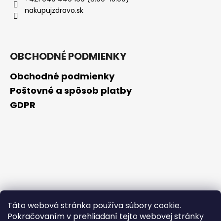
č
nakupujzdravo.sk
a
m
e
OBCHODNÉ PODMIENKY
VICHY
MINÉRAL
Obchodné podmienky
89
72H
Poštovné a spôsob platby
HYDRATAČNÝ
GDPR
KRÉM
50ML,
EXP
07/26
€15,10
Pôvodne:
€25,20
Táto webová stránka používa súbory cookie.
Pokračovaním v prehliadaní tejto webovej stránky