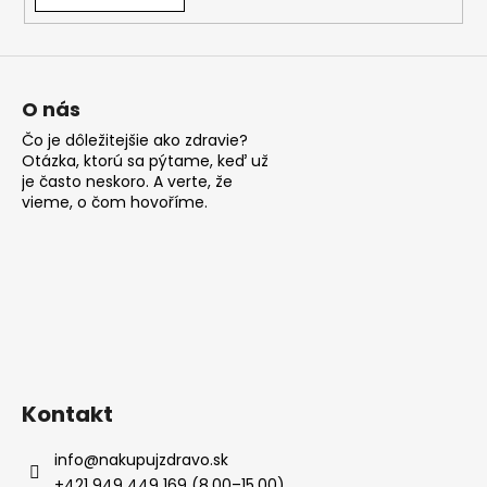
á
j
s
ť
O nás
?
Čo je dôležitejšie ako zdravie?
Otázka, ktorú sa pýtame, keď už
je často neskoro. A verte, že
vieme, o čom hovoříme.
HĽADAŤ
O
d
p
Kontakt
o
r
info
@
nakupujzdravo.sk
ú
+421 949 449 169 (8.00–15.00)