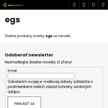
K
Prejsť
Hľadať
Náku
M
Prihlásen
na
o
obsah
Späť
Späť
košík
š
egs
í
Č
k
o
Žiadne produkty značky
egs
sa nenašli...
p
o
Z
t
á
Odoberať newsletter
r
p
Nezmeškajte žiadne novinky či zľavy!
e
ä
b
t
Email
u
i
j
Odoslaním svojej e-mailovej adresy súhlasíte s
e
podmienkami našich zásad ochrany osobných
e
údajov.
t
e
PRIHLÁSIŤ SA
n