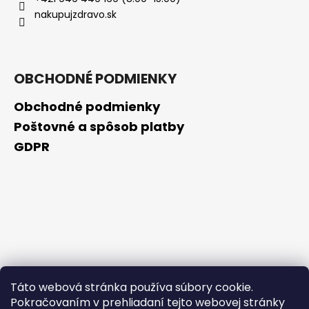
č
nakupujzdravo.sk
a
m
e
OBCHODNÉ PODMIENKY
NATURALIS
PREMIUM
Obchodné podmienky
SVALY:
BYLINNÁ
Poštovné a spôsob platby
TINKTURA
GDPR
S
TRIBULUSEM
-
50
ML
/
EXP.3/26
€1,99
Pôvodne:
€6
Táto webová stránka používa súbory cookie.
Pokračovaním v prehliadaní tejto webovej stránky