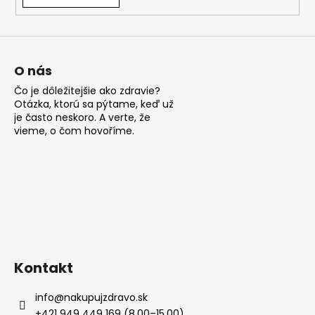
á
j
s
ť
O nás
?
Čo je dôležitejšie ako zdravie?
Otázka, ktorú sa pýtame, keď už
je často neskoro. A verte, že
vieme, o čom hovoříme.
HĽADAŤ
O
d
p
Kontakt
o
r
info
@
nakupujzdravo.sk
ú
+421 949 449 169 (8.00–15.00)