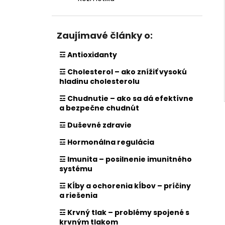
Zaujímavé články o:
☲ Antioxidanty
☲ Cholesterol – ako znížiť vysokú
hladinu cholesterolu
☲ Chudnutie – ako sa dá efektívne
a bezpečne chudnút
☲ Duševné zdravie
☲ Hormonálna regulácia
☲ Imunita – posilnenie imunitného
systému
☲ Kĺby a ochorenia kĺbov – príčiny
a riešenia
☲ Krvný tlak – problémy spojené s
krvným tlakom