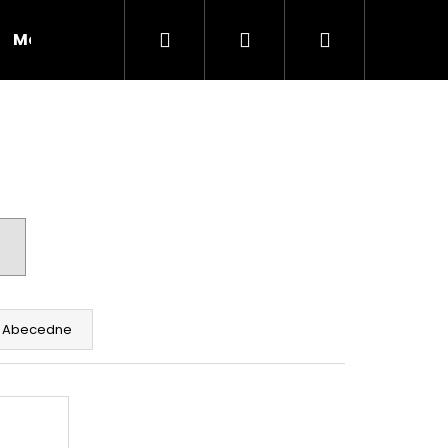
Hľadať
Prihlásenie
Nákupný
Moja objednávka
RADY A INŠPIRÁCIE
košík
Abecedne
Nasledujúce