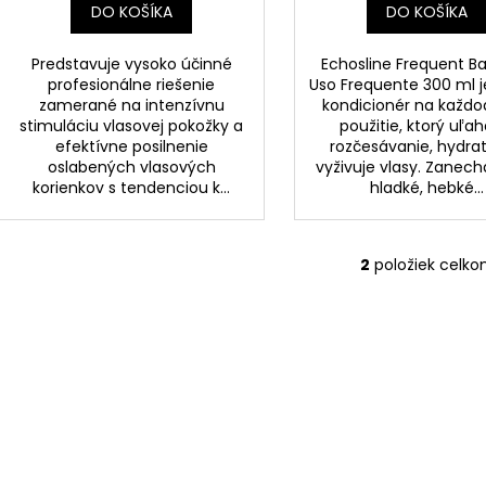
DO KOŠÍKA
DO KOŠÍKA
Predstavuje vysoko účinné
Echosline Frequent B
profesionálne riešenie
Uso Frequente 300 ml 
zamerané na intenzívnu
kondicionér na každ
stimuláciu vlasovej pokožky a
použitie, ktorý uľah
efektívne posilnenie
rozčesávanie, hydrat
oslabených vlasových
vyživuje vlasy. Zanech
korienkov s tendenciou k...
hladké, hebké...
2
položiek celk
O
v
l
á
d
a
c
i
e