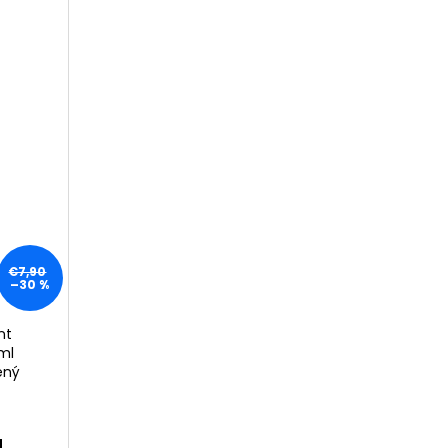
SEON ZMATŇUJÚCA
 SUN STICK MUGWORT
0+/PA++++, 18G
0
€7,90
–30 %
nt
ml
ený