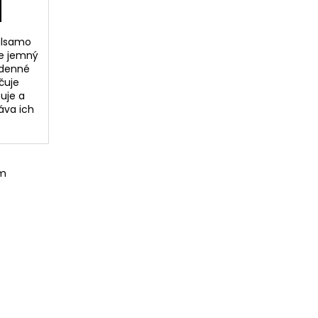
alsamo
je jemný
odenné
čuje
uje a
áva ich
om