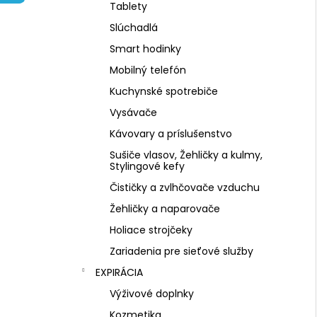
PLANTAE RHODIOLA ROSEA BIO 60
Tablety
RASTLINNÝCH KAPSÚL
Slúchadlá
€1,99
Pôvodne:
€12,99
Smart hodinky
Mobilný telefón
Kuchynské spotrebiče
Vysávače
Kávovary a príslušenstvo
Sušiče vlasov, Žehličky a kulmy,
Stylingové kefy
Čističky a zvlhčovače vzduchu
Žehličky a naparovače
Holiace strojčeky
Zariadenia pre sieťové služby
EXPIRÁCIA
Výživové doplnky
Kozmetika