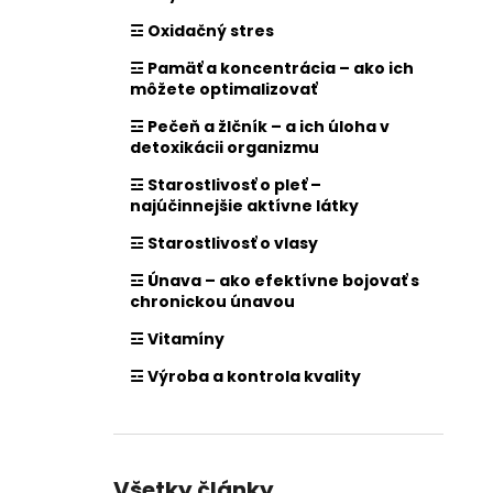
☲ Oxidačný stres
☲ Pamäť a koncentrácia – ako ich
môžete optimalizovať
☲ Pečeň a žlčník – a ich úloha v
detoxikácii organizmu
☲ Starostlivosť o pleť –
najúčinnejšie aktívne látky
☲ Starostlivosť o vlasy
☲ Únava – ako efektívne bojovať s
chronickou únavou
☲ Vitamíny
☲ Výroba a kontrola kvality
Všetky články