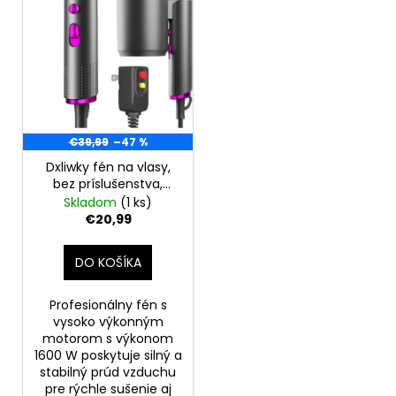
o
r
á
d
o
j
u
d
s
k
u
ť
t
k
?
o
t
€39,99
–47 %
v
o
Dxliwky fén na vlasy,
v
bez príslušenstva,
G888, čierna
Skladom
(1 ks)
HĽADAŤ
€20,99
DO KOŠÍKA
O
d
Profesionálny fén s
p
vysoko výkonným
o
motorom s výkonom
1600 W poskytuje silný a
r
stabilný prúd vzduchu
ú
pre rýchle sušenie aj