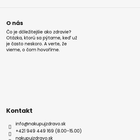
ý
p
i
s
O nás
u
Čo je dôležitejšie ako zdravie?
Otázka, ktorú sa pýtame, keď už
je často neskoro. A verte, že
vieme, o čom hovoříme.
Kontakt
info
@
nakupujzdravo.sk
+421 949 449 169 (8.00–15.00)
nakupujzdravo.sk