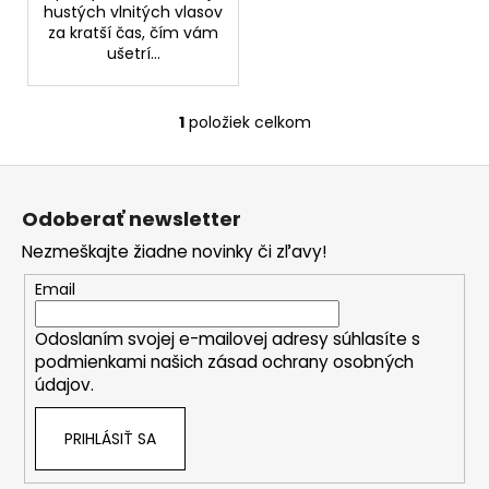
č
hustých vlnitých vlasov
a
za kratší čas, čím vám
m
ušetrí...
e
1
položiek celkom
O
BIODERMA
v
PHOTODERM
Z
BRUME
l
INVISIBLE
á
á
OPAĽOVACÍ
Odoberať newsletter
d
p
KRÉM
a
S
Nezmeškajte žiadne novinky či zľavy!
ä
MINERÁLNYMI
c
t
UV
Email
i
FILTRAMISPF50+
i
e
(150
Odoslaním svojej e-mailovej adresy súhlasíte s
e
ML)
p
podmienkami našich zásad ochrany osobných
r
€7,50
údajov.
Pôvodne:
v
€14,99
k
PRIHLÁSIŤ SA
y
v