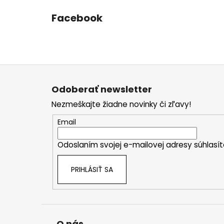
Facebook
Z
á
Odoberať newsletter
p
Nezmeškajte žiadne novinky či zľavy!
ä
t
Email
i
Odoslaním svojej e-mailovej adresy súhlas
e
PRIHLÁSIŤ SA
O nás