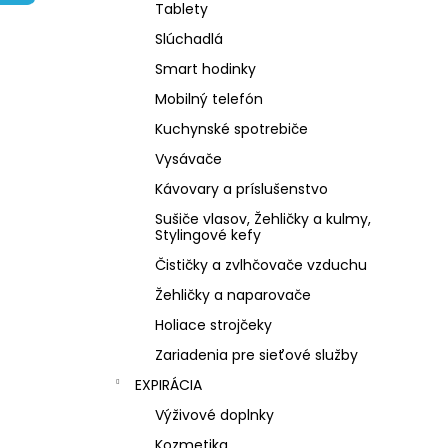
PLANTAE RHODIOLA ROSEA BIO 60
Tablety
RASTLINNÝCH KAPSÚL
Slúchadlá
€1,99
Pôvodne:
€12,99
Smart hodinky
Mobilný telefón
Kuchynské spotrebiče
Vysávače
Kávovary a príslušenstvo
Sušiče vlasov, Žehličky a kulmy,
Stylingové kefy
Čističky a zvlhčovače vzduchu
Žehličky a naparovače
Holiace strojčeky
Zariadenia pre sieťové služby
EXPIRÁCIA
Výživové doplnky
Kozmetika