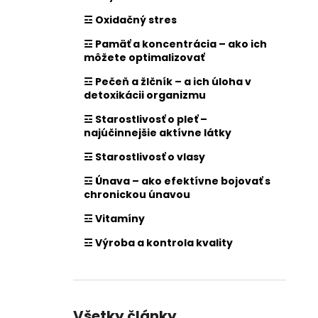
☲ Oxidačný stres
☲ Pamäť a koncentrácia – ako ich
môžete optimalizovať
☲ Pečeň a žlčník – a ich úloha v
detoxikácii organizmu
☲ Starostlivosť o pleť –
najúčinnejšie aktívne látky
☲ Starostlivosť o vlasy
☲ Únava – ako efektívne bojovať s
chronickou únavou
☲ Vitamíny
☲ Výroba a kontrola kvality
Všetky články