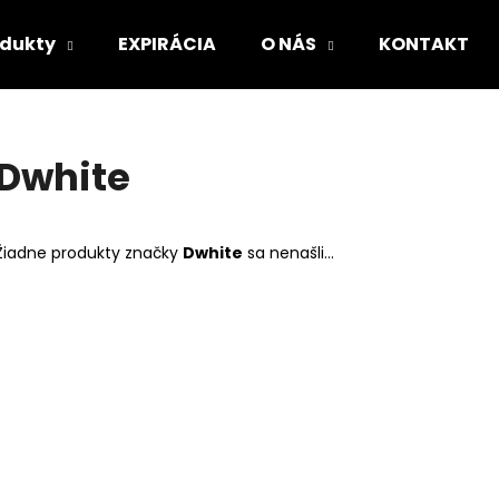
odukty
EXPIRÁCIA
O NÁS
KONTAKT
Čo potrebujete nájsť?
Dwhite
HĽADAŤ
Žiadne produkty značky
Dwhite
sa nenašli...
Odporúčame