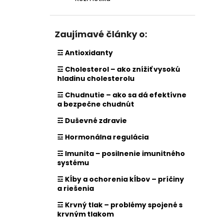
Zaujímavé články o:
☲ Antioxidanty
☲ Cholesterol – ako znížiť vysokú
hladinu cholesterolu
☲ Chudnutie – ako sa dá efektívne
a bezpečne chudnút
☲ Duševné zdravie
☲ Hormonálna regulácia
☲ Imunita – posilnenie imunitného
systému
☲ Kĺby a ochorenia kĺbov – príčiny
a riešenia
☲ Krvný tlak – problémy spojené s
krvným tlakom