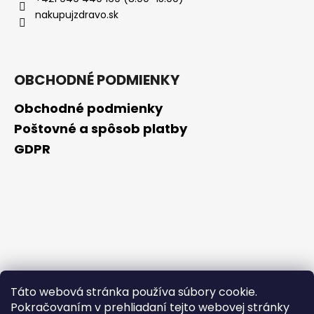
č
nakupujzdravo.sk
a
m
e
OBCHODNÉ PODMIENKY
NZ
DERMOCOSMETICS
Obchodné podmienky
ROSACEA
–
Poštovné a spôsob platby
DERMOKOZMETICKÝ
GDPR
KRÉM
NA
REDUKCIU
ZAČERVENANIA
A
POSILNENIE
CIEVOK
€9,99
Táto webová stránka používa súbory cookie.
Pokračovaním v prehliadaní tejto webovej stránky