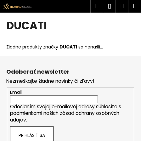
K
Prejsť
Hľadať
Náku
M
Prihlásen
na
o
obsah
Späť
Späť
košík
š
DUCATI
í
Č
k
o
Žiadne produkty značky
DUCATI
sa nenašli...
p
o
Z
t
á
Odoberať newsletter
r
p
Nezmeškajte žiadne novinky či zľavy!
e
ä
b
t
Email
u
i
j
Odoslaním svojej e-mailovej adresy súhlasíte s
e
podmienkami našich zásad ochrany osobných
e
údajov.
t
e
PRIHLÁSIŤ SA
n