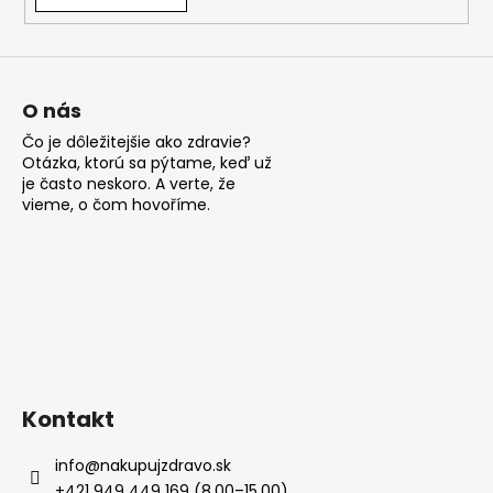
á
j
s
ť
O nás
?
Čo je dôležitejšie ako zdravie?
Otázka, ktorú sa pýtame, keď už
je často neskoro. A verte, že
vieme, o čom hovoříme.
HĽADAŤ
O
d
p
Kontakt
o
r
info
@
nakupujzdravo.sk
ú
+421 949 449 169 (8.00–15.00)