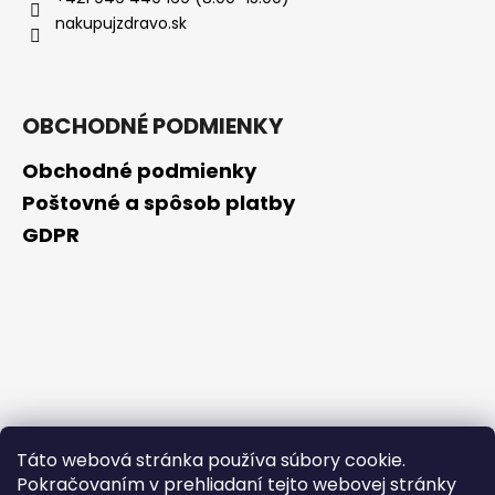
č
nakupujzdravo.sk
a
m
e
OBCHODNÉ PODMIENKY
BIODERMA
PHOTODERM
Obchodné podmienky
BRUME
INVISIBLE
Poštovné a spôsob platby
OPAĽOVACÍ
GDPR
KRÉM
S
MINERÁLNYMI
UV
FILTRAMISPF50+
(150
ML)
€7,50
Pôvodne:
€14,99
Táto webová stránka používa súbory cookie.
Pokračovaním v prehliadaní tejto webovej stránky