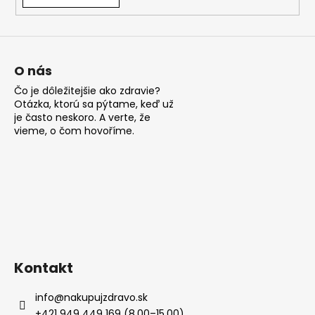
á
j
s
ť
O nás
?
Čo je dôležitejšie ako zdravie?
Otázka, ktorú sa pýtame, keď už
je často neskoro. A verte, že
vieme, o čom hovoříme.
HĽADAŤ
O
d
p
Kontakt
o
r
info
@
nakupujzdravo.sk
ú
+421 949 449 169 (8.00–15.00)