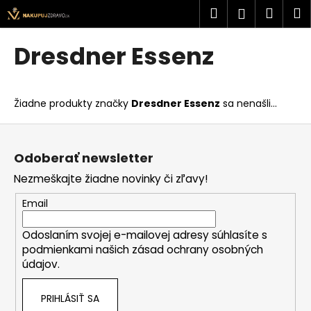
K
Prejsť
Hľadať
Náku
M
Prihlásen
na
o
obsah
Späť
Späť
košík
š
Dresdner Essenz
í
Č
k
o
Žiadne produkty značky
Dresdner Essenz
sa nenašli...
p
o
Z
t
á
Odoberať newsletter
r
p
Nezmeškajte žiadne novinky či zľavy!
e
ä
b
t
Email
u
i
j
Odoslaním svojej e-mailovej adresy súhlasíte s
e
podmienkami našich zásad ochrany osobných
e
údajov.
t
e
PRIHLÁSIŤ SA
n