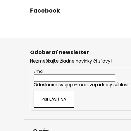
Facebook
Z
á
Odoberať newsletter
p
Nezmeškajte žiadne novinky či zľavy!
ä
t
Email
i
Odoslaním svojej e-mailovej adresy súhlas
e
PRIHLÁSIŤ SA
O nás