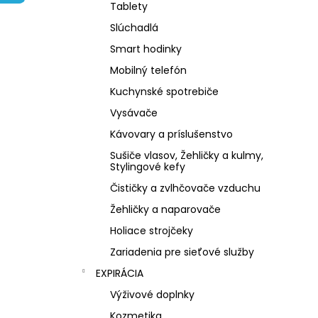
NZ DERMOCOSMETICS KRÉM PROTI
Tablety
PIGMENTOVÝM ŠKVRNÁM –
DERMOKOZMETICKÝ KRÉM NA
Slúchadlá
ZJEDNOTENIE TÓNU PLETI
Smart hodinky
€10,79
Mobilný telefón
Kuchynské spotrebiče
Vysávače
Kávovary a príslušenstvo
Sušiče vlasov, Žehličky a kulmy,
Stylingové kefy
Čističky a zvlhčovače vzduchu
Žehličky a naparovače
Holiace strojčeky
Zariadenia pre sieťové služby
EXPIRÁCIA
Výživové doplnky
Kozmetika