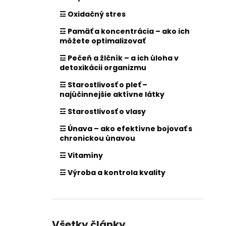
☲ Oxidačný stres
☲ Pamäť a koncentrácia – ako ich
môžete optimalizovať
☲ Pečeň a žlčník – a ich úloha v
detoxikácii organizmu
☲ Starostlivosť o pleť –
najúčinnejšie aktívne látky
☲ Starostlivosť o vlasy
☲ Únava – ako efektívne bojovať s
chronickou únavou
☲ Vitamíny
☲ Výroba a kontrola kvality
Všetky články