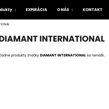
odukty
EXPIRÁCIA
O NÁS
KONTAKT
TIONAL
Čo potrebujete nájsť?
DIAMANT INTERNATIONAL
HĽADAŤ
Žiadne produkty značky
DIAMANT INTERNATIONAL
sa nenašli...
Odporúčame