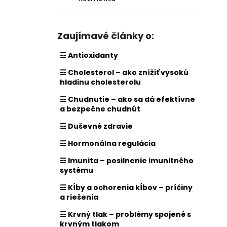
Zaujímavé články o:
☲ Antioxidanty
☲ Cholesterol – ako znížiť vysokú
hladinu cholesterolu
☲ Chudnutie – ako sa dá efektívne
a bezpečne chudnút
☲ Duševné zdravie
☲ Hormonálna regulácia
☲ Imunita – posilnenie imunitného
systému
☲ Kĺby a ochorenia kĺbov – príčiny
a riešenia
☲ Krvný tlak – problémy spojené s
krvným tlakom