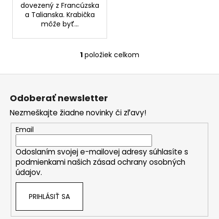
č
dovezený z Francúzska
a
a Talianska. Krabička
m
môže byť...
e
1
položiek celkom
O
BIODERMA
v
SÉBIUM
Z
H2O
l
MICELÁRNA
á
á
VODA
Odoberať newsletter
d
p
PRE
a
ZMIEŠANÚ/MASTNÚ
Nezmeškajte žiadne novinky či zľavy!
ä
PLEŤ
c
t
500
Email
i
ML
i
e
€5,90
Odoslaním svojej e-mailovej adresy súhlasíte s
e
p
Pôvodne:
podmienkami našich zásad ochrany osobných
r
€14,99
údajov.
v
k
PRIHLÁSIŤ SA
y
v