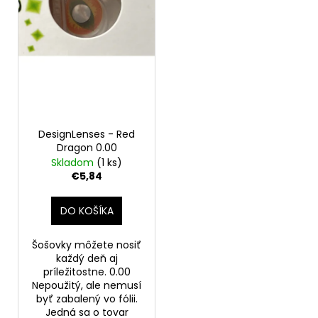
o
r
á
d
o
j
u
d
s
k
u
ť
t
k
?
o
t
v
o
DesignLenses - Red
v
Dragon 0.00
Skladom
(1 ks)
HĽADAŤ
€5,84
DO KOŠÍKA
O
d
Šošovky môžete nosiť
p
každý deň aj
o
príležitostne. 0.00
Nepoužitý, ale nemusí
r
byť zabalený vo fólii.
ú
Jedná sa o tovar