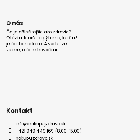
ý
p
i
s
O nás
u
Čo je dôležitejšie ako zdravie?
Otázka, ktorú sa pýtame, keď už
je často neskoro. A verte, že
vieme, o čom hovoříme.
Kontakt
info
@
nakupujzdravo.sk
+421 949 449 169 (8.00–15.00)
nakupujzdravo.sk