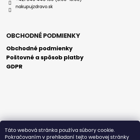
č
nakupujzdravo.sk
a
m
e
OBCHODNÉ PODMIENKY
KYSELINA
HYALURÓNOVÁ
Obchodné podmienky
7%
SÉRUM
Poštovné a spôsob platby
€10,69
GDPR
Táto webová stránka používa súbory cookie.
Pokračovaním v prehliadaní tejto webovej stránky