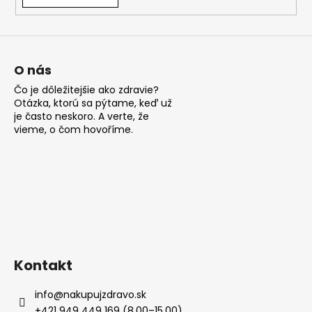
á
j
s
ť
O nás
?
Čo je dôležitejšie ako zdravie?
Otázka, ktorú sa pýtame, keď už
je často neskoro. A verte, že
vieme, o čom hovoříme.
HĽADAŤ
O
d
p
Kontakt
o
r
info
@
nakupujzdravo.sk
ú
+421 949 449 169 (8.00–15.00)