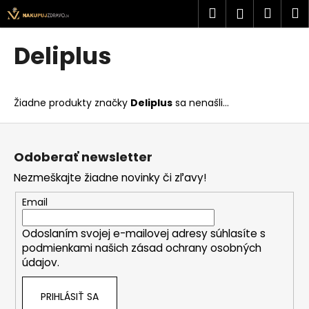
K
Prejsť
Hľadať
Náku
M
Prihlásen
na
o
obsah
Späť
Späť
košík
š
Deliplus
í
Č
k
o
Žiadne produkty značky
Deliplus
sa nenašli...
p
o
Z
t
á
Odoberať newsletter
r
p
Nezmeškajte žiadne novinky či zľavy!
e
ä
b
t
Email
u
i
j
Odoslaním svojej e-mailovej adresy súhlasíte s
e
podmienkami našich zásad ochrany osobných
e
údajov.
t
e
PRIHLÁSIŤ SA
n