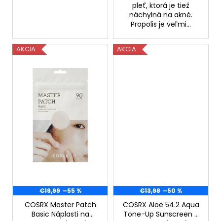
č
pleť, ktorá je tiež
a
náchylná na akné.
m
Propolis je veľmi...
e
AKCIA
AKCIA
SOLGAR
CELOSPEKTRÁLNY
KURKUMÍN
90
KAPSÚL
€26,90
Pôvodne:
€79,90
€19,99
–55 %
€13,98
–50 %
COSRX Master Patch
COSRX Aloe 54.2 Aqua
Basic Náplasti na
Tone-Up Sunscreen –