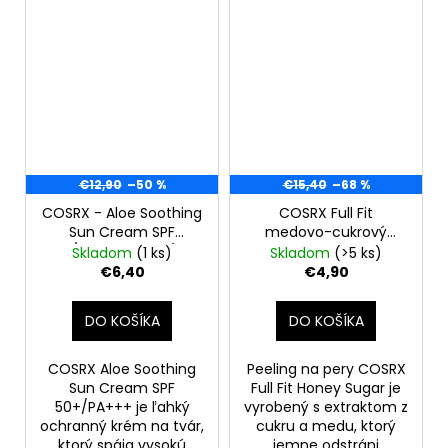
€12,90
–50 %
€15,40
–68 %
COSRX - Aloe Soothing
COSRX Full Fit
Sun Cream SPF
medovo-cukrový
50+/PA+++, 50ml (EXP
peeling na pery 20 g,
Skladom
(1 ks)
Skladom
(>5 ks)
05/2026)
EXP: 03/2026
€6,40
€4,90
DO KOŠÍKA
DO KOŠÍKA
COSRX Aloe Soothing
Peeling na pery COSRX
Sun Cream SPF
Full Fit Honey Sugar je
50+/PA+++ je ľahký
vyrobený s extraktom z
ochranný krém na tvár,
cukru a medu, ktorý
ktorý spája vysokú
jemne odstráni