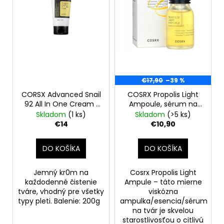
o
r
á
d
o
j
u
d
s
k
u
ť
t
k
?
o
t
€17,90
–39 %
v
o
CORSX Advanced Snail
COSRX Propolis Light
v
92 All In One Cream ,
Ampoule, sérum na
200g
rozjasnenie pokožky,
Skladom
(1 ks)
Skladom
(>5 ks)
HĽADAŤ
30 ml
€14
€10,90
DO KOŠÍKA
DO KOŠÍKA
O
d
Jemný kr0m na
Cosrx Propolis Light
p
každodenné čistenie
Ampule – táto mierne
o
tváre, vhodný pre všetky
viskózna
typy pleti. Balenie: 200g
ampulka/esencia/sérum
r
na tvár je skvelou
ú
starostlivosťou o citlivú