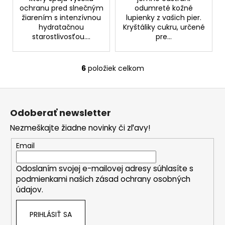
ochranu pred slnečným
odumreté kožné
žiarením s intenzívnou
lupienky z vašich pier.
hydratačnou
Kryštáliky cukru, určené
starostlivosťou....
pre...
6
položiek celkom
O
v
Z
l
á
á
Odoberať newsletter
d
p
a
Nezmeškajte žiadne novinky či zľavy!
ä
c
t
Email
i
i
e
Odoslaním svojej e-mailovej adresy súhlasíte s
e
p
podmienkami našich zásad ochrany osobných
r
údajov.
v
k
PRIHLÁSIŤ SA
y