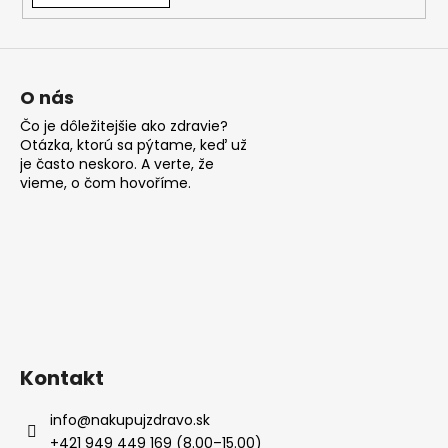
v
ý
p
i
s
O nás
u
Čo je dôležitejšie ako zdravie?
Otázka, ktorú sa pýtame, keď už
je často neskoro. A verte, že
vieme, o čom hovoříme.
Kontakt
info
@
nakupujzdravo.sk
+421 949 449 169 (8.00–15.00)