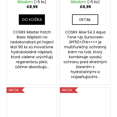
nedokonalosti pri
Rozjasňujúci ochranný
Skladom
(>5 ks)
Skladom
(>5 ks)
hojení lézií 90 ks, EXP
krém SPF50+/PA++++,
€8,99
€6,99
07/2026
50 ml
DO KOŠÍKA
DETAIL
COSRX Master Patch
COSRX Aloe 54.2 Aqua
Basic Náplasti na
Tone-Up Sunscreen
nedokonalosti pri hojení
SPF50+/PA++++ je
lézií 90 ks sú inovatívne
multifunkčný ochranný
hydrokoloidné náplasti,
krém na tvár, ktorý
ktoré cielene urýchľujú
kombinuje vysokú
regeneráciu pleti,
ochranu pred slnečným
účinne absorbujú...
žiarením s
hydratačnými a
rozjasňujúcimi...
AKCIA
AKCIA