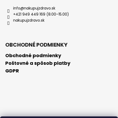
č
a
info
@
nakupujzdravo.sk
m
+421 949 449 169 (8.00–15.00)
e
nakupujzdravo.sk
OBAGI
TRETINOIN
0.025%
OBCHODNÉ PODMIENKY
CREAM
20G
Obchodné podmienky
-
EXP:
Poštovné a spôsob platby
12/26
GDPR
€109,90