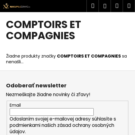
K
Prejsť
Hľadať
Náku
M
Prihlásen
na
o
obsah
Späť
Späť
košík
š
COMPTOIRS ET
í
Č
COMPAGNIES
k
o
p
o
Žiadne produkty značky
COMPTOIRS ET COMPAGNIES
sa
nenašli...
t
r
Z
e
á
Odoberať newsletter
b
p
u
Nezmeškajte žiadne novinky či zľavy!
ä
j
t
Email
e
i
t
Odoslaním svojej e-mailovej adresy súhlasíte s
e
podmienkami našich zásad ochrany osobných
e
údajov.
n