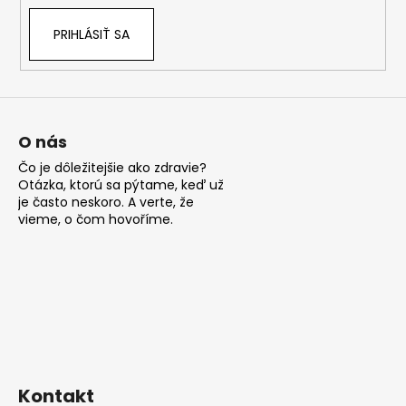
á
PRIHLÁSIŤ SA
j
s
ť
?
O nás
Čo je dôležitejšie ako zdravie?
Otázka, ktorú sa pýtame, keď už
je často neskoro. A verte, že
HĽADAŤ
vieme, o čom hovoříme.
O
d
p
o
r
ú
Kontakt