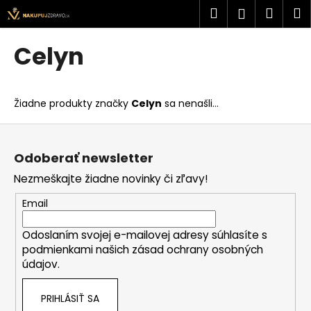
K
Prejsť
Hľadať
Náku
M
Prihlásen
na
o
obsah
Späť
Späť
košík
š
Celyn
í
Č
k
o
Žiadne produkty značky
Celyn
sa nenašli...
p
o
Z
t
á
Odoberať newsletter
r
p
Nezmeškajte žiadne novinky či zľavy!
e
ä
b
t
Email
u
i
j
Odoslaním svojej e-mailovej adresy súhlasíte s
e
podmienkami našich zásad ochrany osobných
e
údajov.
t
e
PRIHLÁSIŤ SA
n