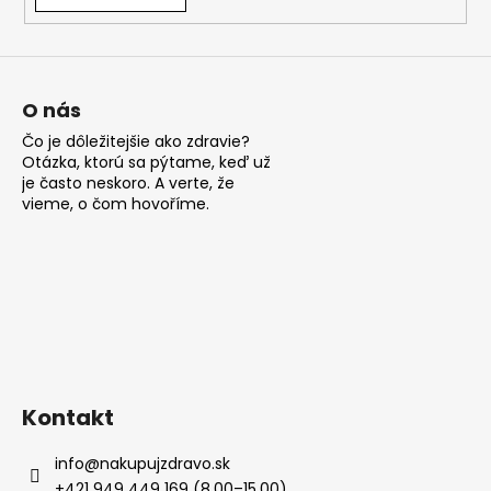
á
j
s
ť
O nás
?
Čo je dôležitejšie ako zdravie?
Otázka, ktorú sa pýtame, keď už
je často neskoro. A verte, že
vieme, o čom hovoříme.
HĽADAŤ
O
d
p
Kontakt
o
r
info
@
nakupujzdravo.sk
ú
+421 949 449 169 (8.00–15.00)