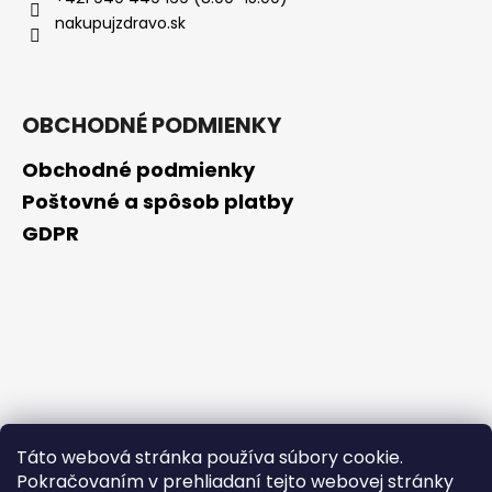
č
nakupujzdravo.sk
a
m
e
OBCHODNÉ PODMIENKY
VENIRA
VLASY,
Obchodné podmienky
NECHTY
A
Poštovné a spôsob platby
PLEŤ
GDPR
VO
FORME
SRDIEČOK
PRÍCHUŤ
MARHUĽA
120
TABLIET
€2
Pôvodne:
€20
Táto webová stránka používa súbory cookie.
Pokračovaním v prehliadaní tejto webovej stránky