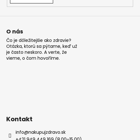
á
j
s
ť
O nás
?
Čo je dôležitejšie ako zdravie?
Otázka, ktorú sa pýtame, keď už
je často neskoro. A verte, že
vieme, o čom hovoříme.
HĽADAŤ
O
d
p
Kontakt
o
r
info
@
nakupujzdravo.sk
ú
+421 949 449 169 (8.00–15.00)