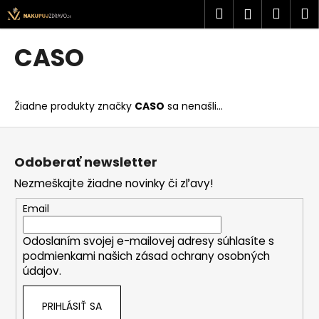
K
Prejsť
Hľadať
Náku
M
Prihlásen
na
o
obsah
Späť
Späť
košík
š
CASO
í
Č
k
o
Žiadne produkty značky
CASO
sa nenašli...
p
o
Z
t
á
Odoberať newsletter
r
p
Nezmeškajte žiadne novinky či zľavy!
e
ä
b
t
Email
u
i
j
Odoslaním svojej e-mailovej adresy súhlasíte s
e
podmienkami našich zásad ochrany osobných
e
údajov.
t
e
PRIHLÁSIŤ SA
n