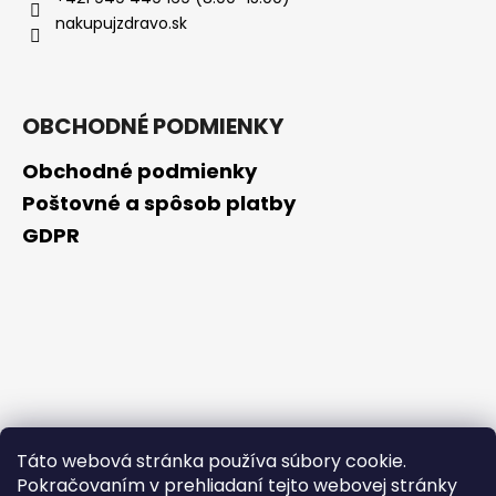
č
nakupujzdravo.sk
a
m
e
OBCHODNÉ PODMIENKY
NZ
DERMOCOSMETICS
Obchodné podmienky
ROSACEA
–
Poštovné a spôsob platby
DERMOKOZMETICKÝ
GDPR
KRÉM
NA
REDUKCIU
ZAČERVENANIA
A
POSILNENIE
CIEVOK
€9,99
Táto webová stránka používa súbory cookie.
Pokračovaním v prehliadaní tejto webovej stránky