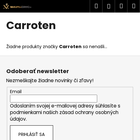
K
Prejsť
Hľadať
Náku
M
Prihlásen
na
o
obsah
Späť
Späť
košík
š
Carroten
í
Č
k
o
Žiadne produkty značky
Carroten
sa nenašli...
p
o
Z
t
á
Odoberať newsletter
r
p
Nezmeškajte žiadne novinky či zľavy!
e
ä
b
t
Email
u
i
j
Odoslaním svojej e-mailovej adresy súhlasíte s
e
podmienkami našich zásad ochrany osobných
e
údajov.
t
e
PRIHLÁSIŤ SA
n