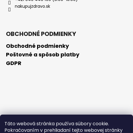
č
nakupujzdravo.sk
a
m
e
OBCHODNÉ PODMIENKY
DAENG
GI
Obchodné podmienky
MEO
RI
Poštovné a spôsob platby
–
GDPR
OBNOVUJÚCA
KÓREJSKÁ
BYLINNÁ
KÚRA
SO
ŽENŠENOM
A
KERATÍNOM,
300
ML
(EXP.:
8/26)
Táto webová stránka používa súbory cookie.
€3,99
Pokračovaním v prehliadaní tejto webovej stránky
Pôvodne: