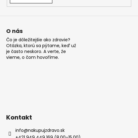
á
j
s
ť
O nás
?
Čo je dôležitejšie ako zdravie?
Otázka, ktorú sa pýtame, keď už
je často neskoro. A verte, že
vieme, o čom hovoříme.
HĽADAŤ
O
d
p
Kontakt
o
r
info
@
nakupujzdravo.sk
ú
+421 949 449 169 (8.00–15.00)