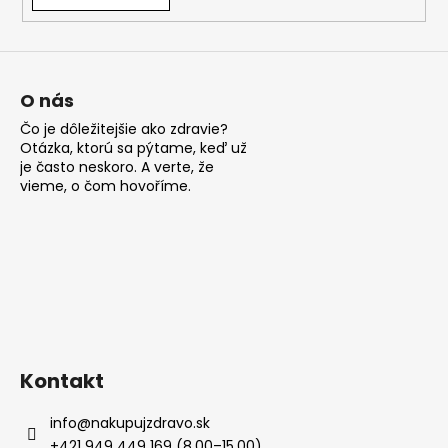
á
j
s
ť
O nás
?
Čo je dôležitejšie ako zdravie?
Otázka, ktorú sa pýtame, keď už
je často neskoro. A verte, že
vieme, o čom hovoříme.
HĽADAŤ
O
d
p
Kontakt
o
r
info
@
nakupujzdravo.sk
ú
+421 949 449 169 (8.00–15.00)