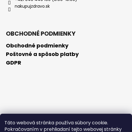
č
nakupujzdravo.sk
a
m
e
OBCHODNÉ PODMIENKY
NZ
DERMOCOSMETICS
Obchodné podmienky
KRÉM
PROTI
Poštovné a spôsob platby
PIGMENTOVÝM
GDPR
ŠKVRNÁM
–
DERMOKOZMETICKÝ
KRÉM
NA
ZJEDNOTENIE
TÓNU
PLETI
€10,79
Táto webová stránka používa súbory cookie.
Pokračovaním v prehliadaní tejto webovej stránky