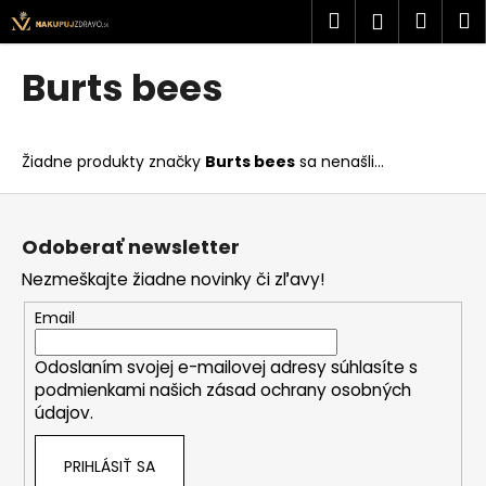
K
Prejsť
Hľadať
Náku
M
Prihlásen
na
o
obsah
Späť
Späť
košík
š
Burts bees
í
Č
k
o
Žiadne produkty značky
Burts bees
sa nenašli...
p
o
Z
t
á
Odoberať newsletter
r
p
Nezmeškajte žiadne novinky či zľavy!
e
ä
b
t
Email
u
i
j
Odoslaním svojej e-mailovej adresy súhlasíte s
e
podmienkami našich zásad ochrany osobných
e
údajov.
t
e
PRIHLÁSIŤ SA
n