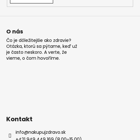
á
j
s
ť
O nás
?
Čo je dôležitejšie ako zdravie?
Otázka, ktorú sa pýtame, keď už
je často neskoro. A verte, že
vieme, o čom hovoříme.
HĽADAŤ
O
d
p
Kontakt
o
r
info
@
nakupujzdravo.sk
ú
+421 949 449 169 (8.00–15.00)