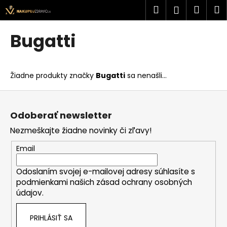
K
Prejsť
Hľadať
Náku
M
Prihlásen
na
o
obsah
Späť
Späť
košík
š
Bugatti
í
Č
k
o
Žiadne produkty značky
Bugatti
sa nenašli...
p
o
Z
t
á
Odoberať newsletter
r
p
Nezmeškajte žiadne novinky či zľavy!
e
ä
b
t
Email
u
i
j
Odoslaním svojej e-mailovej adresy súhlasíte s
e
podmienkami našich zásad ochrany osobných
e
údajov.
t
e
PRIHLÁSIŤ SA
n