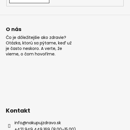
á
j
s
ť
O nás
?
Čo je dôležitejšie ako zdravie?
Otázka, ktorú sa pýtame, keď už
je často neskoro. A verte, že
vieme, o čom hovoříme.
HĽADAŤ
O
d
p
Kontakt
o
r
info
@
nakupujzdravo.sk
ú
+421 949 449 169 (8.00–15.00)