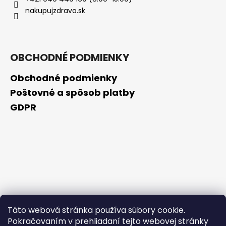
č
nakupujzdravo.sk
a
m
e
OBCHODNÉ PODMIENKY
OBAGI
TRETINOIN
Obchodné podmienky
0.025%
CREAM
Poštovné a spôsob platby
20G
GDPR
-
EXP:
12/26
€109,90
Táto webová stránka používa súbory cookie.
Pokračovaním v prehliadaní tejto webovej stránky