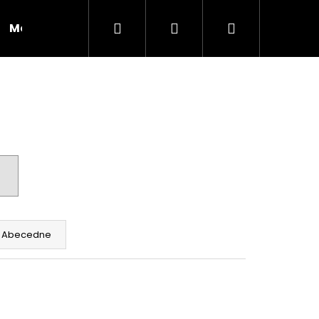
Hľadať
Prihlásenie
Nákupný
Moja objednávka
RADY A INŠPIRÁCIE
košík
Abecedne
Nasledujúce