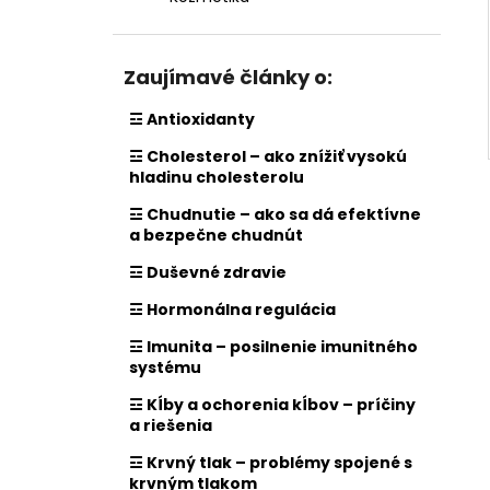
Zaujímavé články o:
☲ Antioxidanty
☲ Cholesterol – ako znížiť vysokú
hladinu cholesterolu
☲ Chudnutie – ako sa dá efektívne
a bezpečne chudnút
☲ Duševné zdravie
☲ Hormonálna regulácia
☲ Imunita – posilnenie imunitného
systému
☲ Kĺby a ochorenia kĺbov – príčiny
a riešenia
☲ Krvný tlak – problémy spojené s
krvným tlakom