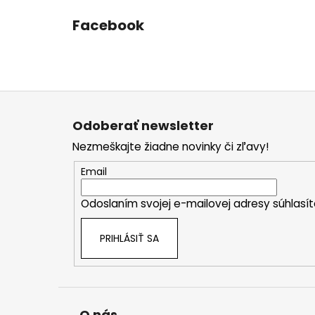
Facebook
Z
á
Odoberať newsletter
p
Nezmeškajte žiadne novinky či zľavy!
ä
t
Email
i
Odoslaním svojej e-mailovej adresy súhlas
e
PRIHLÁSIŤ SA
O nás