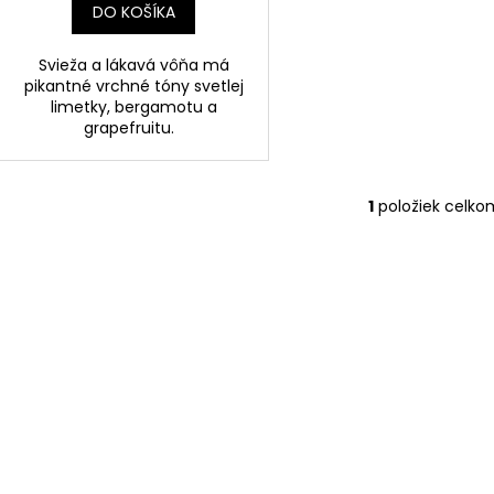
DO KOŠÍKA
Svieža a lákavá vôňa má
pikantné vrchné tóny svetlej
limetky, bergamotu a
grapefruitu.
1
položiek celko
O
v
l
á
d
a
c
i
e
p
r
v