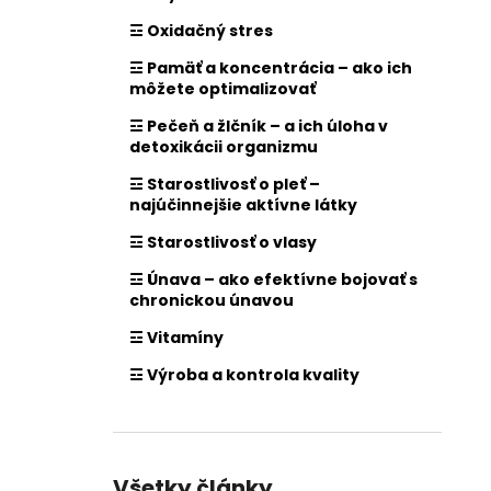
☲ Oxidačný stres
☲ Pamäť a koncentrácia – ako ich
môžete optimalizovať
☲ Pečeň a žlčník – a ich úloha v
detoxikácii organizmu
☲ Starostlivosť o pleť –
najúčinnejšie aktívne látky
☲ Starostlivosť o vlasy
☲ Únava – ako efektívne bojovať s
chronickou únavou
☲ Vitamíny
☲ Výroba a kontrola kvality
Všetky články