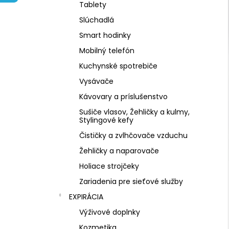
NZ DERMOCOSMETICS KRÉM PROTI
Tablety
PIGMENTOVÝM ŠKVRNÁM –
DERMOKOZMETICKÝ KRÉM NA
Slúchadlá
ZJEDNOTENIE TÓNU PLETI
Smart hodinky
€10,79
Mobilný telefón
Kuchynské spotrebiče
Vysávače
Kávovary a príslušenstvo
Sušiče vlasov, Žehličky a kulmy,
Stylingové kefy
Čističky a zvlhčovače vzduchu
Žehličky a naparovače
Holiace strojčeky
Zariadenia pre sieťové služby
EXPIRÁCIA
Výživové doplnky
Kozmetika