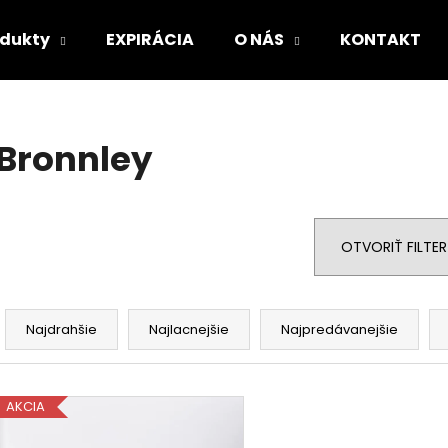
odukty
EXPIRÁCIA
O NÁS
KONTAKT
Čo potrebujete nájsť?
Bronnley
HĽADAŤ
OTVORIŤ FILTER
Odporúčame
R
a
Najdrahšie
Najlacnejšie
Najpredávanejšie
d
e
V
n
AKCIA
ý
i
p