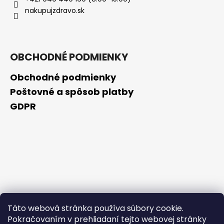
č
nakupujzdravo.sk
a
m
e
OBCHODNÉ PODMIENKY
OBAGI
TRETINOIN
Obchodné podmienky
0.025%
CREAM
Poštovné a spôsob platby
20G
GDPR
-
EXP:
12/26
€109,90
Táto webová stránka používa súbory cookie.
Pokračovaním v prehliadaní tejto webovej stránky