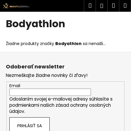
K
Prejsť
Hľadať
Náku
M
Prihlásen
na
o
obsah
Späť
Späť
košík
š
Bodyathlon
í
Č
k
o
Žiadne produkty značky
Bodyathlon
sa nenašli...
p
o
Z
t
á
Odoberať newsletter
r
p
Nezmeškajte žiadne novinky či zľavy!
e
ä
b
t
Email
u
i
j
Odoslaním svojej e-mailovej adresy súhlasíte s
e
podmienkami našich zásad ochrany osobných
e
údajov.
t
e
PRIHLÁSIŤ SA
n