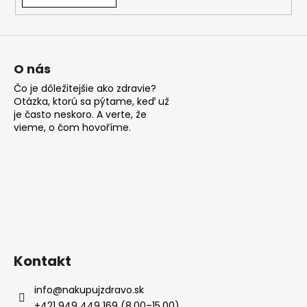
á
j
s
ť
O nás
?
Čo je dôležitejšie ako zdravie?
Otázka, ktorú sa pýtame, keď už
je často neskoro. A verte, že
vieme, o čom hovoříme.
HĽADAŤ
O
d
p
Kontakt
o
r
info
@
nakupujzdravo.sk
ú
+421 949 449 169 (8.00–15.00)