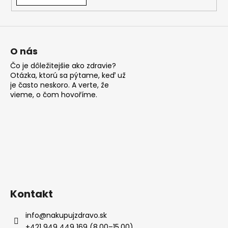
á
j
s
ť
O nás
?
Čo je dôležitejšie ako zdravie?
Otázka, ktorú sa pýtame, keď už
je často neskoro. A verte, že
vieme, o čom hovoříme.
HĽADAŤ
O
d
p
Kontakt
o
r
info
@
nakupujzdravo.sk
ú
+421 949 449 169 (8.00–15.00)