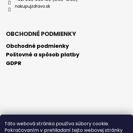
č
nakupujzdravo.sk
a
m
e
OBCHODNÉ PODMIENKY
NZ
DERMOCOSMETICS
Obchodné podmienky
KRÉM
PROTI
Poštovné a spôsob platby
PIGMENTOVÝM
GDPR
ŠKVRNÁM
–
DERMOKOZMETICKÝ
KRÉM
NA
ZJEDNOTENIE
TÓNU
PLETI
€10,79
Táto webová stránka používa súbory cookie.
Pokračovaním v prehliadaní tejto webovej stránky