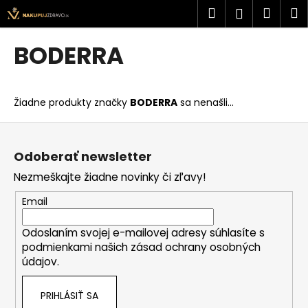
K
Prejsť
Hľadať
Náku
M
Prihlásen
na
o
obsah
Späť
Späť
košík
š
BODERRA
í
Č
k
o
Žiadne produkty značky
BODERRA
sa nenašli...
p
o
Z
t
á
Odoberať newsletter
r
p
Nezmeškajte žiadne novinky či zľavy!
e
ä
b
t
Email
u
i
j
Odoslaním svojej e-mailovej adresy súhlasíte s
e
podmienkami našich zásad ochrany osobných
e
údajov.
t
e
PRIHLÁSIŤ SA
n