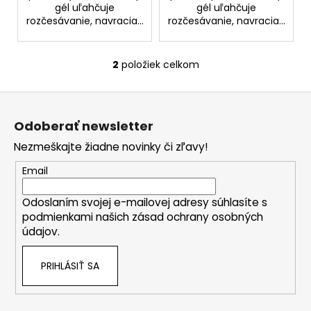
č
gél uľahčuje
gél uľahčuje
a
rozčesávanie, navracia...
rozčesávanie, navracia...
m
e
2
položiek celkom
O
v
NZ
Z
l
DERMOCOSMETICS
ROSACEA
á
á
–
Odoberať newsletter
d
p
DERMOKOZMETICKÝ
a
Nezmeškajte žiadne novinky či zľavy!
KRÉM
ä
NA
c
t
REDUKCIU
Email
i
ZAČERVENANIA
i
e
A
Odoslaním svojej e-mailovej adresy súhlasíte s
e
POSILNENIE
p
podmienkami našich zásad ochrany osobných
CIEVOK
r
údajov.
€9,99
v
k
PRIHLÁSIŤ SA
y
v
ý