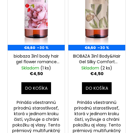
o
r
á
d
o
j
u
d
s
k
u
ť
t
k
?
o
t
€6,50
–30 %
€6,50
–30 %
v
o
biobaza 3in1 body hair
BIOBAZA 3in1 Body&Hair
v
gel flower romance
Gel Silky Comfort
400 ml, (poškodený
šampón, kondicionér a
Skladom
(1 ks)
Skladom
(2 ks)
HĽADAŤ
aplikátor)
sprchový gél 3 v 1,
€4,50
€4,50
400ml(poškodený
aplikátor)
DO KOŠÍKA
DO KOŠÍKA
O
d
Prináša všestrannú
Prináša všestrannú
p
prírodnú starostlivosť,
prírodnú starostlivosť,
o
ktorá v jedinom kroku
ktorá v jedinom kroku
čistí, vyživuje a chráni
čistí, vyživuje a chráni
r
pokožku aj vlasy. Tento
pokožku aj vlasy. Tento
ú
prémiový multifunkčný
prémiový multifunkčný