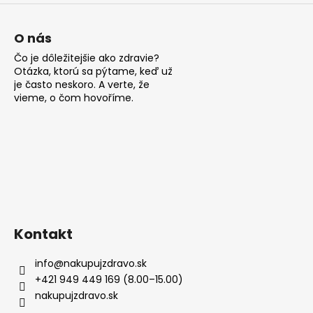
p
i
s
O nás
u
Čo je dôležitejšie ako zdravie?
Otázka, ktorú sa pýtame, keď už
je často neskoro. A verte, že
vieme, o čom hovoříme.
Kontakt
info
@
nakupujzdravo.sk
+421 949 449 169 (8.00–15.00)
nakupujzdravo.sk