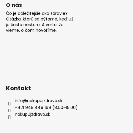
s
O nás
u
Čo je dôležitejšie ako zdravie?
Otázka, ktorú sa pýtame, keď už
je často neskoro. A verte, že
vieme, o čom hovoříme.
Kontakt
info
@
nakupujzdravo.sk
+421 949 449 169 (8.00–15.00)
nakupujzdravo.sk