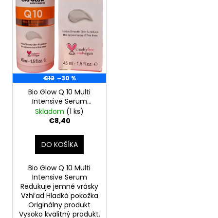
o
r
á
d
o
j
u
d
s
k
u
ť
t
k
?
o
t
€12
–30 %
v
o
Bio Glow Q 10 Multi
v
Intensive Serum
Redukuje jemné vrásky
Skladom
(1 ks)
HĽADAŤ
45 ml
€8,40
DO KOŠÍKA
O
d
Bio Glow Q 10 Multi
p
Intensive Serum
o
Redukuje jemné vrásky
Vzhľad Hladká pokožka
r
Originálny produkt
ú
Vysoko kvalitný produkt.