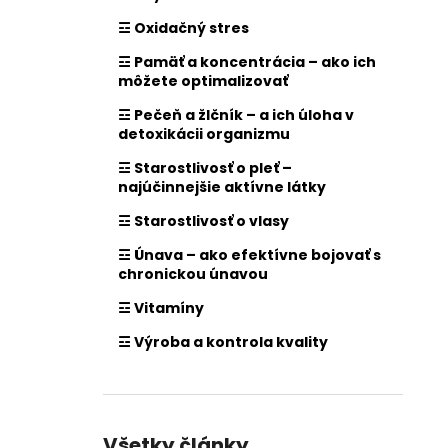
☲ Oxidačný stres
☲ Pamäť a koncentrácia – ako ich
môžete optimalizovať
☲ Pečeň a žlčník – a ich úloha v
detoxikácii organizmu
☲ Starostlivosť o pleť –
najúčinnejšie aktívne látky
☲ Starostlivosť o vlasy
☲ Únava – ako efektívne bojovať s
chronickou únavou
☲ Vitamíny
☲ Výroba a kontrola kvality
Všetky články