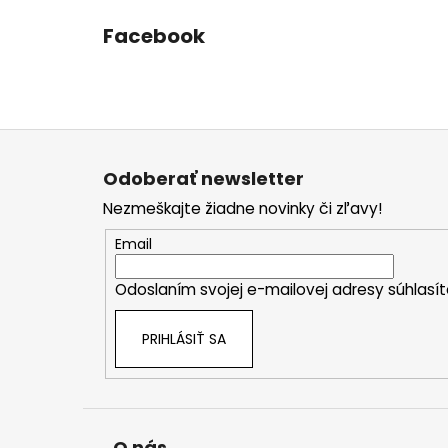
Facebook
Z
á
Odoberať newsletter
p
Nezmeškajte žiadne novinky či zľavy!
ä
t
Email
i
Odoslaním svojej e-mailovej adresy súhlas
e
PRIHLÁSIŤ SA
O nás