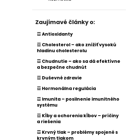
Zaujímavé články o:
☲ Antioxidanty
☲ Cholesterol – ako znížiť vysokú
hladinu cholesterolu
☲ Chudnutie – ako sa dá efektívne
a bezpečne chudnút
☲ Duševné zdravie
☲ Hormonálna regulácia
☲ Imunita – posilnenie imunitného
systému
☲ Kĺby a ochorenia kĺbov – príčiny
a riešenia
☲ Krvný tlak – problémy spojené s
krvným tlakom