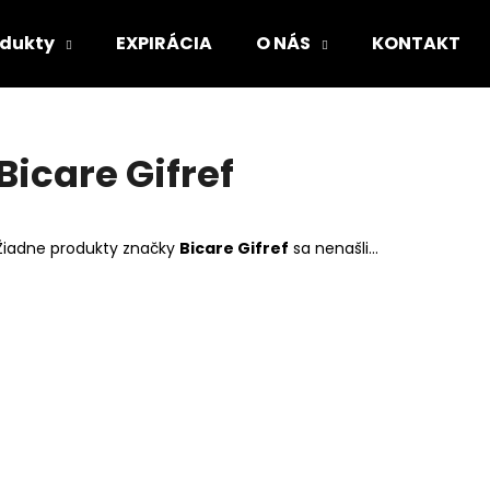
odukty
EXPIRÁCIA
O NÁS
KONTAKT
Čo potrebujete nájsť?
Bicare Gifref
HĽADAŤ
Žiadne produkty značky
Bicare Gifref
sa nenašli...
Odporúčame