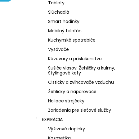
NZ DERMOCOSMETICS KRÉM PROTI
Tablety
PIGMENTOVÝM ŠKVRNÁM –
DERMOKOZMETICKÝ KRÉM NA
Slúchadlá
ZJEDNOTENIE TÓNU PLETI
Smart hodinky
€10,79
Mobilný telefón
Kuchynské spotrebiče
Vysávače
Kávovary a príslušenstvo
Sušiče vlasov, Žehličky a kulmy,
Stylingové kefy
Čističky a zvlhčovače vzduchu
Žehličky a naparovače
Holiace strojčeky
Zariadenia pre sieťové služby
EXPIRÁCIA
Výživové doplnky
Kozmetika