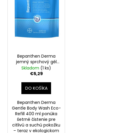
o
r
á
d
o
j
u
d
s
k
u
ť
t
k
?
o
t
v
o
Bepanthen Derma
v
jemný sprchový gél
Eco náhradná náplň
Skladom
(1 ks)
HĽADAŤ
400 ml
€5,29
DO KOŠÍKA
O
d
Bepanthen Derma
p
Gentle Body Wash Eco-
o
Refill 400 ml ponúka
šetrné čistenie pre
r
citlivú a suchú pokožku
ú
– teraz v ekologickom