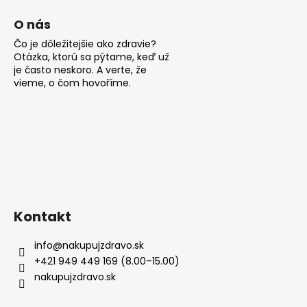
i
s
O nás
u
Čo je dôležitejšie ako zdravie?
Otázka, ktorú sa pýtame, keď už
je často neskoro. A verte, že
vieme, o čom hovoříme.
Kontakt
info
@
nakupujzdravo.sk
+421 949 449 169 (8.00–15.00)
nakupujzdravo.sk