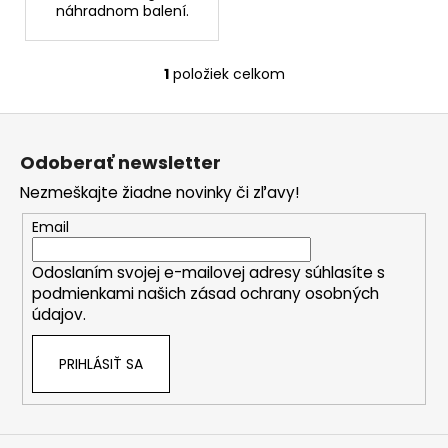
č
náhradnom balení.
a
m
e
1
položiek celkom
O
v
Z
l
SOLGAR
CELOSPEKTRÁLNY
á
á
Odoberať newsletter
KURKUMÍN
d
p
90
a
Nezmeškajte žiadne novinky či zľavy!
KAPSÚL
ä
c
€26,90
t
Email
i
Pôvodne:
i
€79,90
e
Odoslaním svojej e-mailovej adresy súhlasíte s
e
p
podmienkami našich zásad ochrany osobných
r
údajov.
v
k
PRIHLÁSIŤ SA
y
v
ý
p