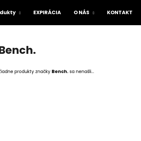
odukty
EXPIRÁCIA
O NÁS
KONTAKT
Čo potrebujete nájsť?
Bench.
HĽADAŤ
Žiadne produkty značky
Bench.
sa nenašli...
Odporúčame