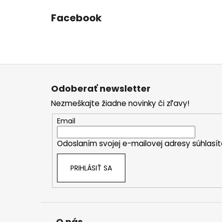
Facebook
Z
á
Odoberať newsletter
p
Nezmeškajte žiadne novinky či zľavy!
ä
t
Email
i
Odoslaním svojej e-mailovej adresy súhlas
e
PRIHLÁSIŤ SA
O nás