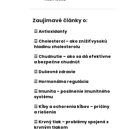
Zaujímavé články o:
☲ Antioxidanty
☲ Cholesterol – ako znížiť vysokú
hladinu cholesterolu
☲ Chudnutie – ako sa dá efektívne
a bezpečne chudnút
☲ Duševné zdravie
☲ Hormonálna regulácia
☲ Imunita – posilnenie imunitného
systému
☲ Kĺby a ochorenia kĺbov – príčiny
a riešenia
☲ Krvný tlak – problémy spojené s
krvným tlakom