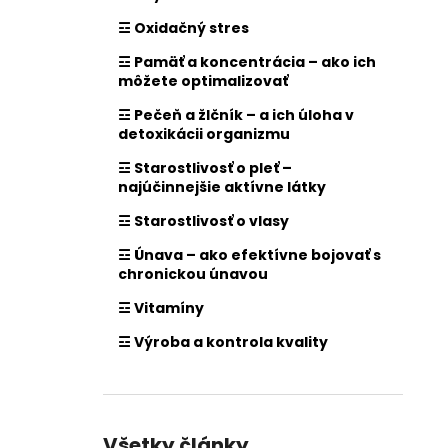
☲ Oxidačný stres
☲ Pamäť a koncentrácia – ako ich
môžete optimalizovať
☲ Pečeň a žlčník – a ich úloha v
detoxikácii organizmu
☲ Starostlivosť o pleť –
najúčinnejšie aktívne látky
☲ Starostlivosť o vlasy
☲ Únava – ako efektívne bojovať s
chronickou únavou
☲ Vitamíny
☲ Výroba a kontrola kvality
Všetky články