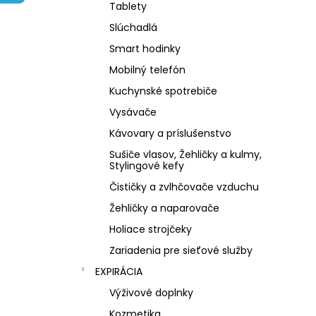
NZ DERMOCOSMETICS KRÉM PROTI
Tablety
PIGMENTOVÝM ŠKVRNÁM –
DERMOKOZMETICKÝ KRÉM NA
Slúchadlá
ZJEDNOTENIE TÓNU PLETI
Smart hodinky
€10,79
Mobilný telefón
Kuchynské spotrebiče
Vysávače
Kávovary a príslušenstvo
Sušiče vlasov, Žehličky a kulmy,
Stylingové kefy
Čističky a zvlhčovače vzduchu
Žehličky a naparovače
Holiace strojčeky
Zariadenia pre sieťové služby
EXPIRÁCIA
Výživové doplnky
Kozmetika